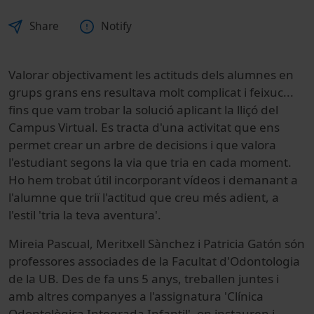
Share
Notify
Valorar objectivament les actituds dels alumnes en
grups grans ens resultava molt complicat i feixuc...
fins que vam trobar la solució aplicant la lliçó del
Campus Virtual. Es tracta d'una activitat que ens
permet crear un arbre de decisions i que valora
l'estudiant segons la via que tria en cada moment.
Ho hem trobat útil incorporant vídeos i demanant a
l'alumne que triï l'actitud que creu més adient, a
l'estil 'tria la teva aventura'.
Mireia Pascual, Meritxell Sànchez i Patricia Gatón són
professores associades de la Facultat d'Odontologia
de la UB. Des de fa uns 5 anys, treballen juntes i
amb altres companyes a l'assignatura 'Clínica
Odontològica Integrada Infantil', on instauren i