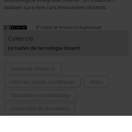
avaluen curs rere curs innovacions docents.
© Unitat de Producció Audiovisual
Col·lecció
Jornades de tecnologia docent
Docència i Recerca
Ciències Socials i Jurídiques
Actes
Education and pedagogy
Universitat de Barcelona
Facultat d'Educació
tecnologia educativa