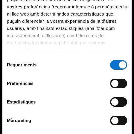
vostres preferències (recordar informació perquè accediu
al lloc web amb determinades característiques que
puguin diferenciar la vostra experiència de la d’altres
usuaris), amb finalitats estadístiques (analitzar com
interactueu amb el lloc web) i amb finalitats de
màrqueting (gestionar la publicitat que s’ofereix
adequant-la en funció dels vostres hàbits de navegació).
Per obtenir més informació sobre les galetes podeu
Selecció
consultar la
Política de galetes del lloc web de la
Requeriments
de
Universitat de Barcelona
.
consentiment
Preferències
Estadístiques
Màrqueting