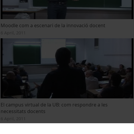
Moodle com a escenari de la innovació docent
6 April, 2011
El campus virtual de la UB: com respondre a les
necessitats docents
6 April, 2011