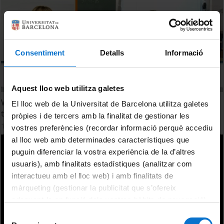
Consentiment
Detalls
Informació
Aquest lloc web utilitza galetes
What role does education play transmithing values in
El lloc web de la Universitat de Barcelona utilitza galetes
times like these?
pròpies i de tercers amb la finalitat de gestionar les
11 July, 2012
vostres preferències (recordar informació perquè accediu
al lloc web amb determinades característiques que
puguin diferenciar la vostra experiència de la d’altres
usuaris), amb finalitats estadístiques (analitzar com
interactueu amb el lloc web) i amb finalitats de
màrqueting (gestionar la publicitat que s’ofereix
adequant-la en funció dels vostres hàbits de navegació).
Per obtenir més informació sobre les galetes podeu
Selecció
consultar la
Política de galetes del lloc web de la