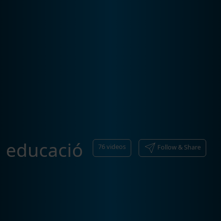
educació
76
videos
Follow & Share