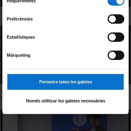
Requeriments
de
Universitat de Barcelona
.
consentiment
Utilització del cine comercial com a eina d'aprenentatge
Preferències
13 May, 2011
Estadístiques
Màrqueting
Permetre totes les galetes
Herramientas tecnológicas para la optimización y mejora
de la enseñanza
Només utilitzar les galetes necessàries
13 May, 2011