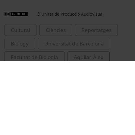
© Unitat de Producció Audiovisual
Cultural
Ciències
Reportatges
Biology
Universitat de Barcelona
Facultat de Biologia
Aguilar, Àlex
balenes
pesca
Indústria pesquera
fauna marina