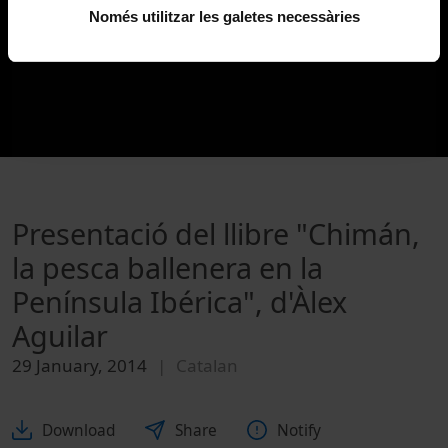
Només utilitzar les galetes necessàries
Presentació del llibre "Chimán,
la pesca ballenera en la
Península Ibérica", d'Àlex
Aguilar
29 January, 2014
Catalan
Download
Share
Notify