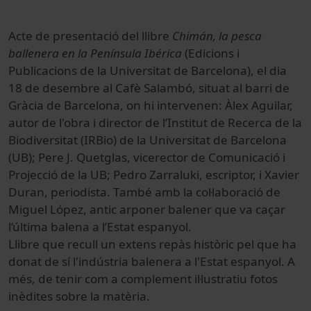
Acte de presentació del llibre
Chimán, la pesca
ballenera en la Península Ibérica
(Edicions i
Publicacions de la Universitat de Barcelona), el dia
18 de desembre al Cafè Salambó, situat al barri de
Gràcia de Barcelona, on hi intervenen: Àlex Aguilar,
autor de l'obra i director de l’Institut de Recerca de la
Biodiversitat (IRBio) de la Universitat de Barcelona
(UB); Pere J. Quetglas, vicerector de Comunicació i
Projecció de la UB; Pedro Zarraluki, escriptor, i Xavier
Duran, periodista. També amb la col·laboració de
Miguel López, antic arponer balener que va caçar
l’última balena a l’Estat espanyol.
Llibre que recull un extens repàs històric pel que ha
donat de sí l'indústria balenera a l'Estat espanyol. A
més, de tenir com a complement il·lustratiu fotos
inèdites sobre la matèria.