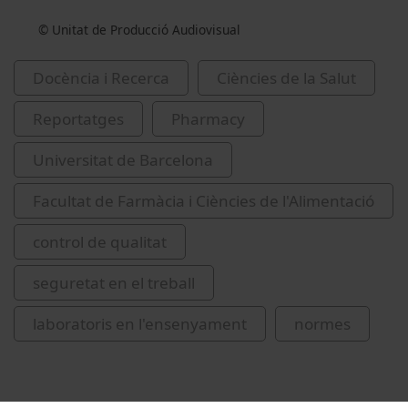
© Unitat de Producció Audiovisual
Docència i Recerca
Ciències de la Salut
Reportatges
Pharmacy
Universitat de Barcelona
Facultat de Farmàcia i Ciències de l'Alimentació
control de qualitat
seguretat en el treball
laboratoris en l'ensenyament
normes