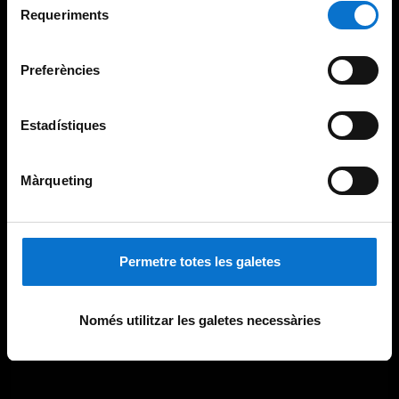
consultar la
Política de galetes del lloc web de la
Requeriments
de
Universitat de Barcelona
.
consentiment
Preferències
Estadístiques
Màrqueting
Permetre totes les galetes
Només utilitzar les galetes necessàries