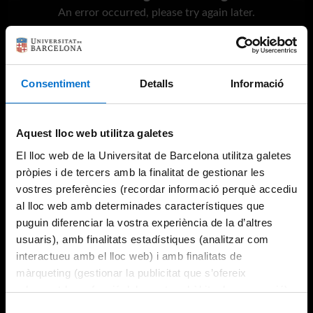
An error occurred, please try again later.
Try again
Consentiment
Detalls
Informació
Aquest lloc web utilitza galetes
El lloc web de la Universitat de Barcelona utilitza galetes
pròpies i de tercers amb la finalitat de gestionar les
vostres preferències (recordar informació perquè accediu
al lloc web amb determinades característiques que
puguin diferenciar la vostra experiència de la d’altres
usuaris), amb finalitats estadístiques (analitzar com
interactueu amb el lloc web) i amb finalitats de
màrqueting (gestionar la publicitat que s’ofereix
adequant-la en funció dels vostres hàbits de navegació).
Per obtenir més informació sobre les galetes podeu
Selecció