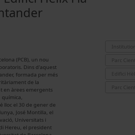
ntander
Institutio
arcelona (PCB), un nou
Parc Cien
boratoris. Dins d'aquest
Edifici Hèl
tander, formada per més
itàriament de la
Parc Cien
tat en àrees emergents
, química,
é lloc el 30 de gener de
unya, José Montilla, el
ció, Universitats i
i Hereu, el president
iversitat de Barcelona,