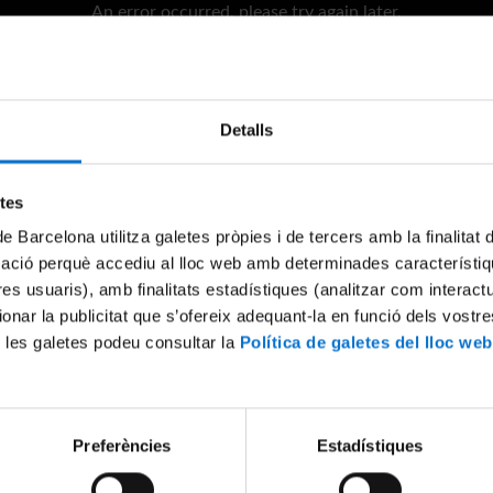
An error occurred, please try again later.
Try again
Detalls
etes
de Barcelona utilitza galetes pròpies i de tercers amb la finalitat
mació perquè accediu al lloc web amb determinades característiq
tres usuaris), amb finalitats estadístiques (analitzar com interac
ionar la publicitat que s’ofereix adequant-la en funció dels vostr
 les galetes podeu consultar la
Política de galetes del lloc web
Preferències
Estadístiques