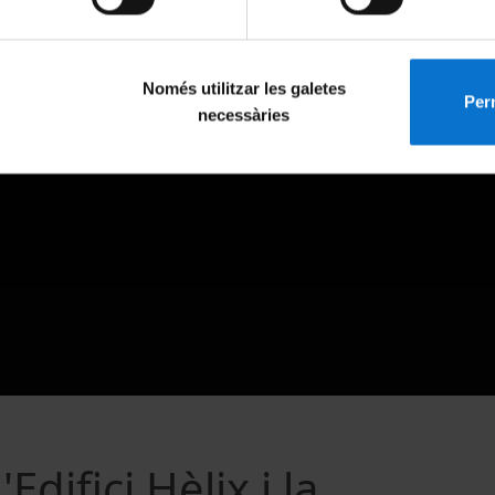
Només utilitzar les galetes
Perm
necessàries
difici Hèlix i la