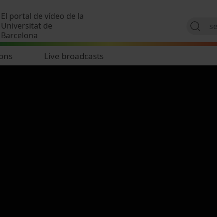
Skip to main content
El portal de vídeo de la
Universitat de
Barcelona
ions
Live broadcasts