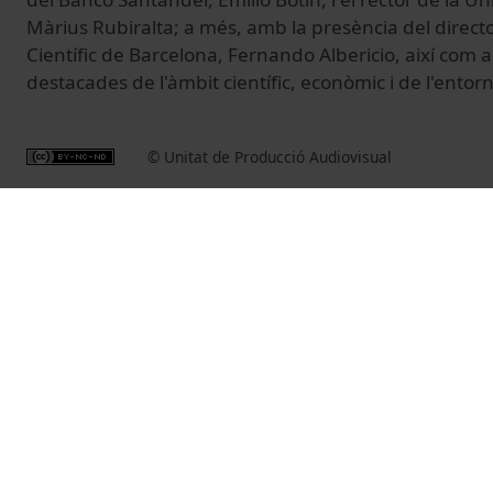
Màrius Rubiralta; a més, amb la presència del direct
Científic de Barcelona, Fernando Albericio, així com a
destacades de l'àmbit científic, econòmic i de l'ento
© Unitat de Producció Audiovisual
Related videos