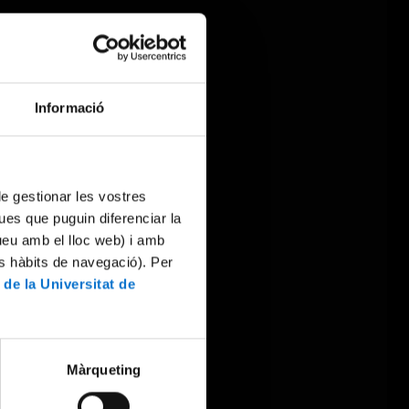
Informació
 de gestionar les vostres
ues que puguin diferenciar la
tueu amb el lloc web) i amb
es hàbits de navegació). Per
 de la Universitat de
Màrqueting