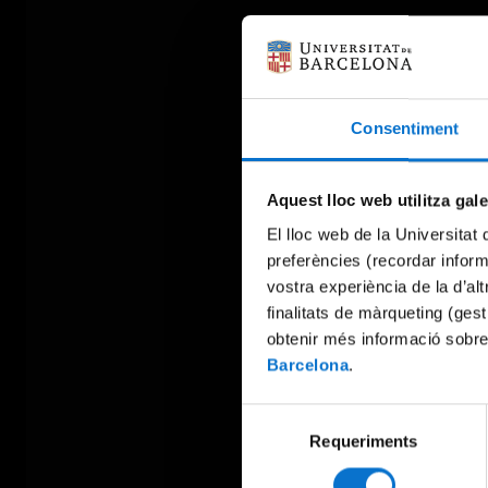
Consentiment
Aquest lloc web utilitza gal
El lloc web de la Universitat 
preferències (recordar infor
vostra experiència de la d’al
finalitats de màrqueting (gest
obtenir més informació sobre
Barcelona
.
Selecció
Requeriments
de
consentiment