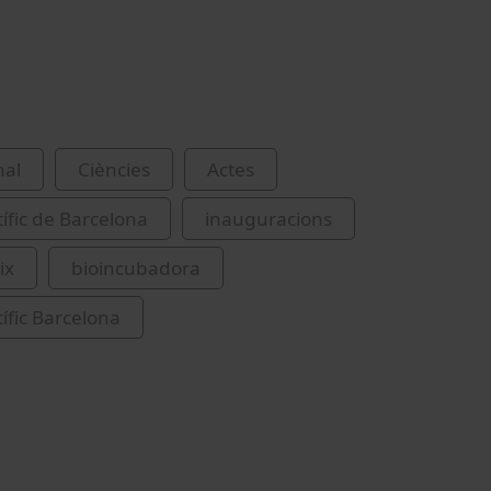
nal
Ciències
Actes
tífic de Barcelona
inauguracions
ix
bioincubadora
tífic Barcelona