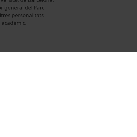
or general del Parc
ltres personalitats
rn acadèmic.