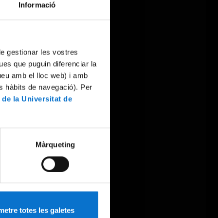
Informació
 de gestionar les vostres
ues que puguin diferenciar la
tueu amb el lloc web) i amb
es hàbits de navegació). Per
 de la Universitat de
Màrqueting
etre totes les galetes