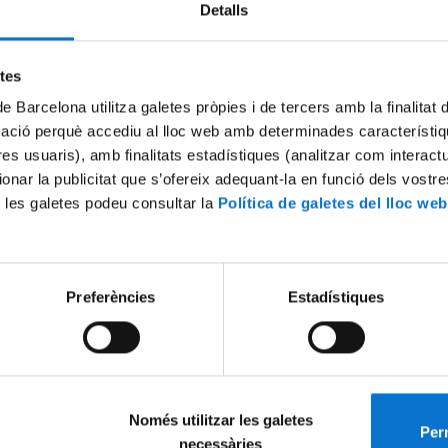
Detalls
Try again
etes
de Barcelona utilitza galetes pròpies i de tercers amb la finalitat
mació perquè accediu al lloc web amb determinades característiq
tres usuaris), amb finalitats estadístiques (analitzar com interac
ionar la publicitat que s’ofereix adequant-la en funció dels vostr
 les galetes podeu consultar la
Política de galetes del lloc web
Preferències
Estadístiques
Només utilitzar les galetes
Perm
necessàries