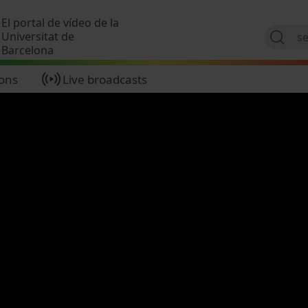
Skip to main content
El portal de vídeo de la
Universitat de
Barcelona
ions
Live broadcasts