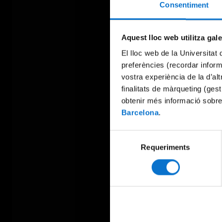
Consentiment
Aquest lloc web utilitza gal
El lloc web de la Universitat 
preferències (recordar infor
vostra experiència de la d’al
finalitats de màrqueting (gest
obtenir més informació sobre
Barcelona
.
Selecció
Requeriments
de
consentiment