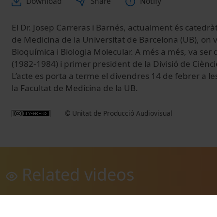
Download
Share
Notify
El Dr. Josep Carreras i Barnés, actualment és
catedràt
de Medicina de la Universitat de Barcelona (UB), on 
Bioquímica i Biologia Molecular. A més a més, va ser 
(1982-1984) i primer president de la Divisió de Ciènci
L’acte es porta a terme el divendres 14 de febrer a l
la Facultat de Medicina de la UB.
© Unitat de Producció Audiovisual
Related videos