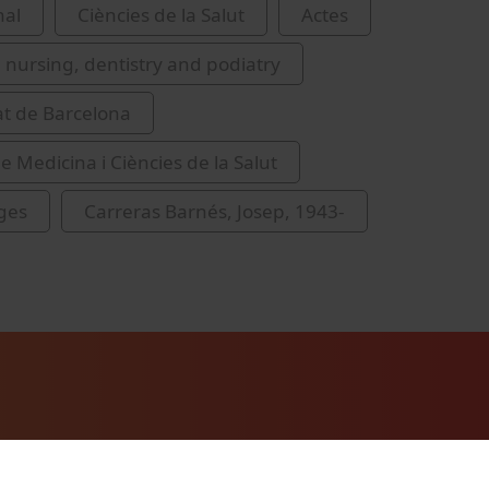
nal
Ciències de la Salut
Actes
 nursing, dentistry and podiatry
at de Barcelona
e Medicina i Ciències de la Salut
ges
Carreras Barnés, Josep, 1943-