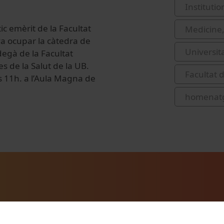
Institutio
ic emèrit de la Facultat
Medicine,
va ocupar la càtedra de
Universit
degà de la Facultat
es de la Salut de la UB.
Facultat d
es 11h. a l’Aula Magna de
homenat