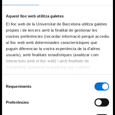
Try again
Aquest lloc web utilitza galetes
El lloc web de la Universitat de Barcelona utilitza galetes
pròpies i de tercers amb la finalitat de gestionar les
vostres preferències (recordar informació perquè accediu
al lloc web amb determinades característiques que
puguin diferenciar la vostra experiència de la d’altres
usuaris), amb finalitats estadístiques (analitzar com
interactueu amb el lloc web) i amb finalitats de
màrqueting (gestionar la publicitat que s’ofereix
adequant-la en funció dels vostres hàbits de navegació).
Per obtenir més informació sobre les galetes podeu
Selecció
consultar la
Política de galetes del lloc web de la
Requeriments
de
Universitat de Barcelona
.
consentiment
Preferències