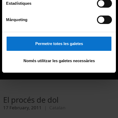
Estadístiques
Màrqueting
Permetre totes les galetes
Només utilitzar les galetes necessàries
El procés de dol
17 February, 2011
Catalan