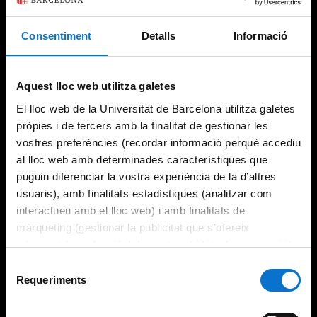
Consentiment
Detalls
Informació
Try again
Aquest lloc web utilitza galetes
El lloc web de la Universitat de Barcelona utilitza galetes
pròpies i de tercers amb la finalitat de gestionar les
vostres preferències (recordar informació perquè accediu
al lloc web amb determinades característiques que
puguin diferenciar la vostra experiència de la d’altres
usuaris), amb finalitats estadístiques (analitzar com
interactueu amb el lloc web) i amb finalitats de
màrqueting (gestionar la publicitat que s’ofereix
adequant-la en funció dels vostres hàbits de navegació).
Per obtenir més informació sobre les galetes podeu
Selecció
consultar la
Política de galetes del lloc web de la
Requeriments
de
Universitat de Barcelona
.
consentiment