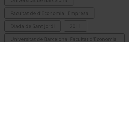
Universitat de Barcelona
Facultat de d'Economia i Empresa
Diada de Sant Jordi
2011
Universitat de Barcelona. Facultat d'Economia
i Empresa
Related videos