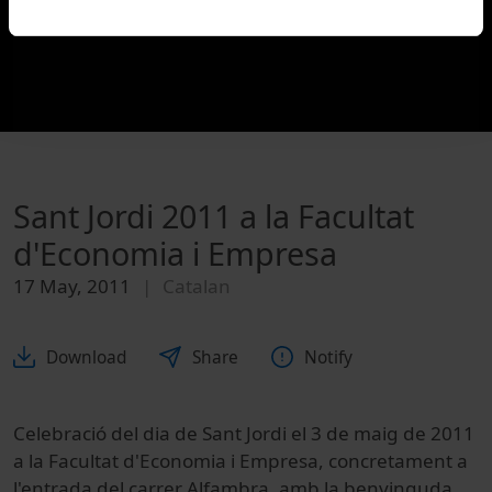
Sant Jordi 2011 a la Facultat
d'Economia i Empresa
17 May, 2011
Catalan
Download
Share
Notify
Celebració del dia de Sant Jordi el 3 de maig de 2011
a la Facultat d'Economia i Empresa, concretament a
l'entrada del carrer Alfambra, amb la benvinguda