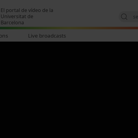
Skip to main content
El portal de vídeo de la
Universitat de
Barcelona
ions
Live broadcasts