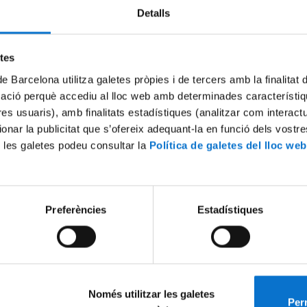
Detalls
Try again
etes
de Barcelona utilitza galetes pròpies i de tercers amb la finalitat
mació perquè accediu al lloc web amb determinades característiq
tres usuaris), amb finalitats estadístiques (analitzar com interac
ionar la publicitat que s’ofereix adequant-la en funció dels vostr
 les galetes podeu consultar la
Política de galetes del lloc web
Preferències
Estadístiques
Només utilitzar les galetes
Perm