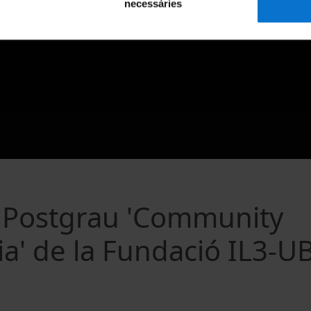
necessàries
l Postgrau 'Community
a' de la Fundació IL3-U