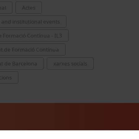
nal
Actes
and institutional events
de Formació Contínua - IL3
tut de Formació Contínua
at de Barcelona
xarxes socials
cions