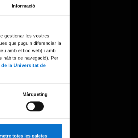
Informació
 de gestionar les vostres
ues que puguin diferenciar la
tueu amb el lloc web) i amb
es hàbits de navegació). Per
 de la Universitat de
Màrqueting
etre totes les galetes