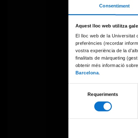
Consentiment
Aquest lloc web utilitza gal
El lloc web de la Universitat 
preferències (recordar infor
vostra experiència de la d’al
finalitats de màrqueting (gest
obtenir més informació sobre
Barcelona
.
Selecció
Requeriments
de
consentiment