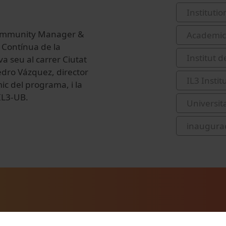
Institutio
'Community Manager &
Academic 
ó Contínua de la
Institut 
eva seu al carrer Ciutat
Pedro Vázquez, director
IL3 Insti
mic del programa, i la
'IL3-UB.
Universit
inaugura