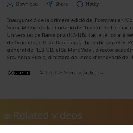
Download
Share
Notify
Inauguració de la primera edició del Postgrau en 
Social Media' de la Fundació de l'Institut de Formaci
Universitat de Barcelona (IL3-UB), l'acte té lloc a la s
de Granada, 131 de Barcelona, i hi participen el Sr. 
general de l'IL3-UB, el Sr. Marc Vidal, director acadè
Sra. Anna Rubio, directora de l'Àrea d'Innovació de l
© Unitat de Producció Audiovisual
Related videos