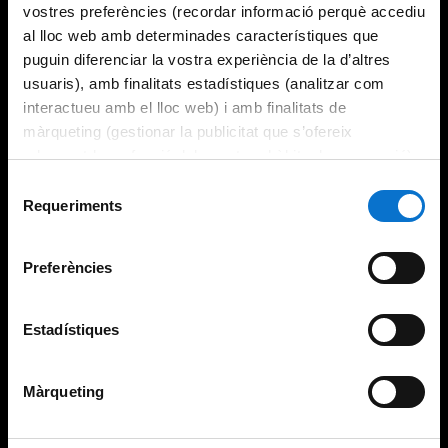
vostres preferències (recordar informació perquè accediu
al lloc web amb determinades característiques que
puguin diferenciar la vostra experiència de la d’altres
usuaris), amb finalitats estadístiques (analitzar com
interactueu amb el lloc web) i amb finalitats de
màrqueting (gestionar la publicitat que s’ofereix
adequant-la en funció dels vostres hàbits de navegació).
Per obtenir més informació sobre les galetes podeu
Selecció
consultar la
Política de galetes del lloc web de la
Requeriments
de
Universitat de Barcelona
.
consentiment
Preferències
Estadístiques
Màrqueting