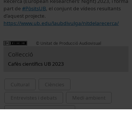
Recerca (European Researchers’ Night) 2023, i forma
part de
#PòsitsUB
, el conjunt de vídeos resultants
d’aquest projecte.
https://www.ub.edu/laubdivulga/nitdelarecerca/
© Unitat de Producció Audiovisual
Col·lecció
Cafès científics UB 2023
Cultural
Ciències
Entrevistes i debats
Medi ambient
Universitat de Barcelona
Facultat de Geografia i Història