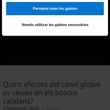
Permetre totes les galetes
Només utilitzar les galetes necessàries
Quins efectes del canvi global
es veuen en els boscos
catalans?
2 November, 2023
Catalan