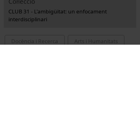
Col·lecció
CLUB 31 - L'ambigüitat: un enfocament
interdisciplinari
Docència i Recerca
Arts i Humanitats
Actes
Filologia
Universitat de Barcelona
Facultat de Filologia i Comunicació
ambigüitat
anàlisi lingüística
lingüística
Fortuny Andreu, Jordi
Payrató, Lluís, 1960-
conferències
recursos educatius oberts UB