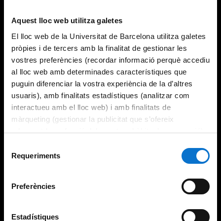
Aquest lloc web utilitza galetes
El lloc web de la Universitat de Barcelona utilitza galetes
pròpies i de tercers amb la finalitat de gestionar les
vostres preferències (recordar informació perquè accediu
al lloc web amb determinades característiques que
puguin diferenciar la vostra experiència de la d’altres
usuaris), amb finalitats estadístiques (analitzar com
interactueu amb el lloc web) i amb finalitats de
màrqueting (gestionar la publicitat que s’ofereix
adequant-la en funció dels vostres hàbits de navegació).
Per obtenir més informació sobre les galetes podeu
Selecció
consultar la
Política de galetes del lloc web de la
Requeriments
de
Universitat de Barcelona
.
consentiment
Preferències
Estadístiques