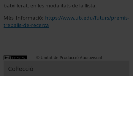
batxillerat, en les modalitats de la llista.
Més Informació:
https://www.ub.edu/futurs/premis-
treballs-de-recerca
© Unitat de Producció Audiovisual
Col·lecció
Premis UB a Treballs de Recerca de Batxillerat
Institutional
Actes
Academic and institutional events
Universitat de Barcelona