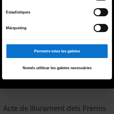
Estadístiques
Màrqueting
Permetre totes les galetes
Només utilitzar les galetes necessàries
Acte de lliurament dels Premis