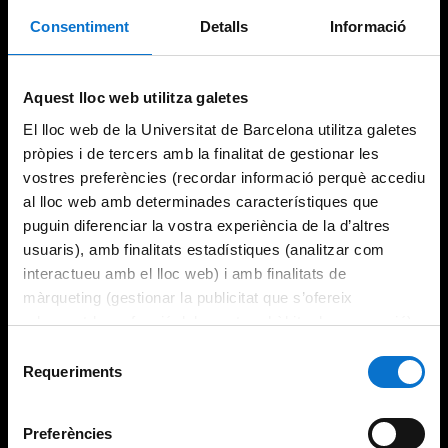
Consentiment
Detalls
Informació
Try again
Aquest lloc web utilitza galetes
El lloc web de la Universitat de Barcelona utilitza galetes
pròpies i de tercers amb la finalitat de gestionar les
vostres preferències (recordar informació perquè accediu
al lloc web amb determinades característiques que
puguin diferenciar la vostra experiència de la d’altres
usuaris), amb finalitats estadístiques (analitzar com
interactueu amb el lloc web) i amb finalitats de
màrqueting (gestionar la publicitat que s’ofereix
adequant-la en funció dels vostres hàbits de navegació).
Per obtenir més informació sobre les galetes podeu
Selecció
consultar la
Política de galetes del lloc web de la
Requeriments
de
Universitat de Barcelona
.
consentiment
Preferències