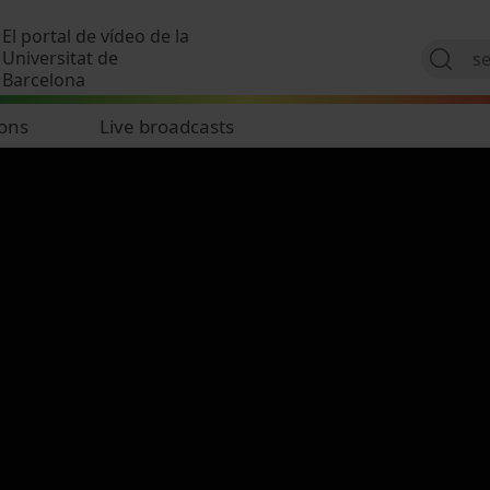
Skip to main content
El portal de vídeo de la
Universitat de
Barcelona
ions
Live broadcasts