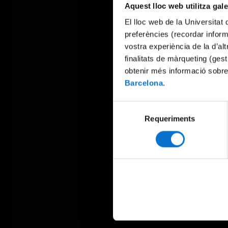
Aquest lloc web utilitza gal
El lloc web de la Universitat 
preferències (recordar infor
vostra experiència de la d’al
finalitats de màrqueting (gest
obtenir més informació sobre
Barcelona
.
Selecció
Requeriments
de
consentiment