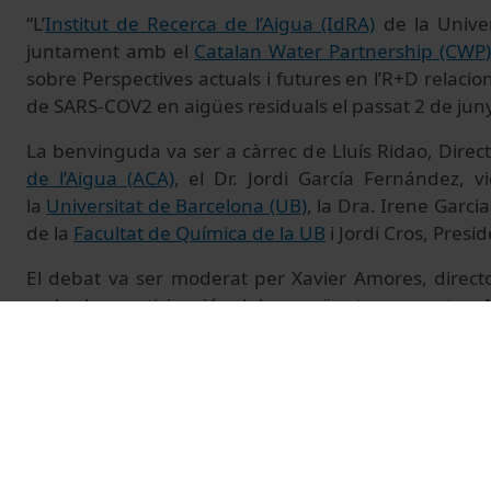
“L’
Institut de Recerca de l’Aigua (IdRA)
de la Univer
juntament amb el
Catalan Water Partnership (CWP)
sobre Perspectives actuals i futures en l’R+D relacio
de SARS-COV2 en aigües residuals el passat 2 de jun
La benvinguda va ser a càrrec de Lluís Ridao, Direc
de l’Aigua (ACA)
, el Dr. Jordi García Fernández, 
la
Universitat de Barcelona (UB)
, la Dra. Irene Garc
de la
Facultat de Química de la UB
i Jordi Cros, Presi
El debat va ser moderat per Xavier Amores, direct
amb la participació dels següents ponents: 
Departament d’Estratègia i Regulació, Àrea Sa
Catalana de l’Aigua (ACA), Lluís Corominas, investiga
Tecnologies i Avaluació de l’
Institut Català de Re
Gabriel Anzaldi, director de Desenvolupament 
d’
Eurecat
, Rosina Gironès, degana de la
Facultat d
de recerca de Virus, bacteris i protozous d'interés en