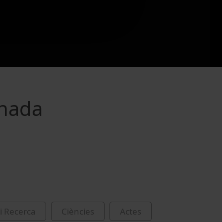
onada
i Recerca
Ciències
Actes