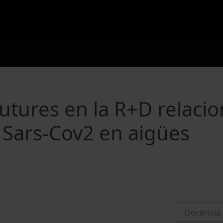
futures en la R+D relaci
e Sars-Cov2 en aigües
Docència 