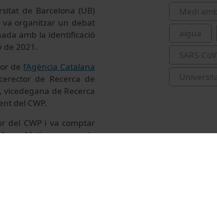
sitat de Barcelona (UB)
Medi amb
va organitzar un debat
aigua
nada amb la identificació
y de 2021.
SARS-CoV
tor de
l’Agència Catalana
Universit
vicerector de Recerca de
ia, vicedegana de Recerca
dent del CWP.
or del CWP i va comptar
Marc Moliner, cap de
nejament de l’Agència
dor científic a l’Àrea de
cerca de l’Aigua (ICRA)
,
Científic i Tecnològic
e Biologia
i cap del grup
 salut pública,i seguretat