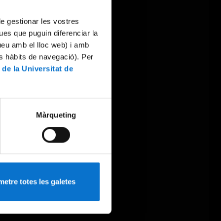
 de gestionar les vostres
ues que puguin diferenciar la
tueu amb el lloc web) i amb
es hàbits de navegació). Per
 de la Universitat de
Màrqueting
etre totes les galetes