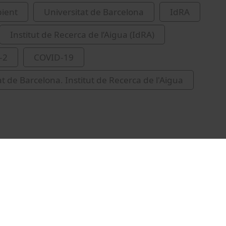
ient
Universitat de Barcelona
IdRA
Institut de Recerca de l’Aigua (IdRA)
-2
COVID-19
at de Barcelona. Institut de Recerca de l'Aigua