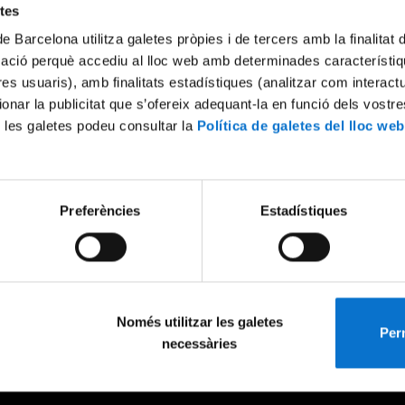
etes
de Barcelona utilitza galetes pròpies i de tercers amb la finalitat
mació perquè accediu al lloc web amb determinades característiq
tres usuaris), amb finalitats estadístiques (analitzar com interac
ionar la publicitat que s’ofereix adequant-la en funció dels vostr
 les galetes podeu consultar la
Política de galetes del lloc web
Preferències
Estadístiques
Només utilitzar les galetes
Perm
necessàries