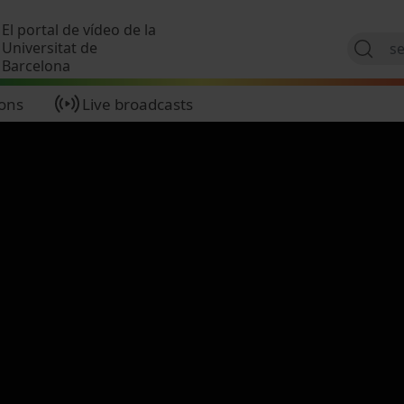
Skip to main content
El portal de vídeo de la
Universitat de
Barcelona
ions
Live broadcasts