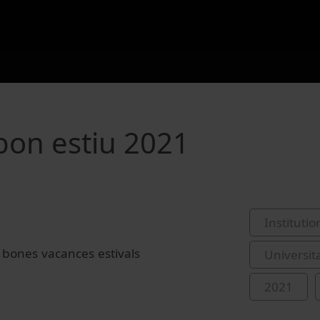
 bon estiu 2021
Institutio
s bones vacances estivals
Universit
2021