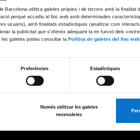
de Barcelona utilitza galetes pròpies i de tercers amb la finalitat
mació perquè accediu al lloc web amb determinades característiq
tres usuaris), amb finalitats estadístiques (analitzar com interac
ionar la publicitat que s’ofereix adequant-la en funció dels vostr
 les galetes podeu consultar la
Política de galetes del lloc web
Preferències
Estadístiques
Només utilitzar les galetes
Perm
necessàries