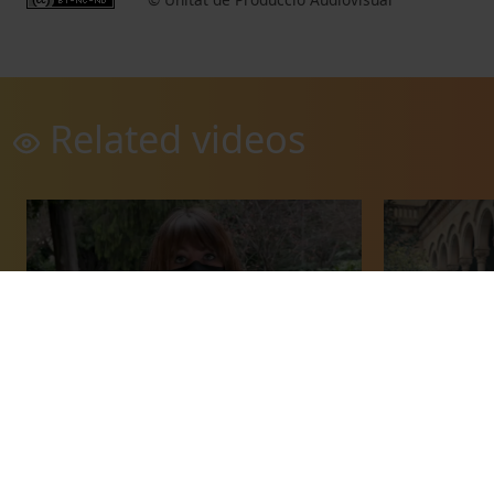
Related videos
A la UB, estem al teu costat
Eleccions d’
Joan Guàrdia