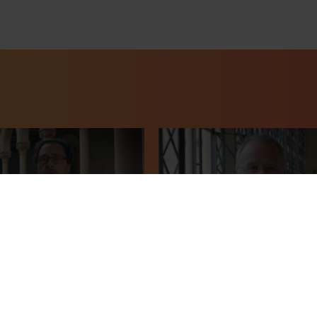
estudiants 2021 a la UB.
Benvinguts a la Universitat
, rector
Barcelona! Curs 2020 - 202