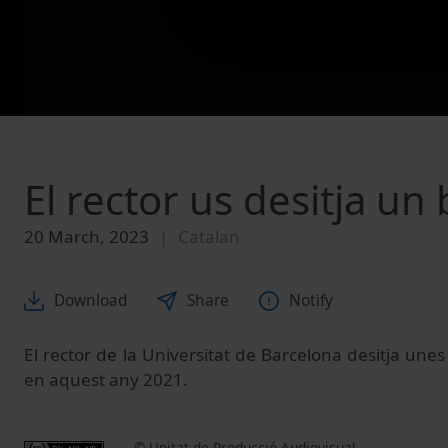
El rector us desitja un
20 March, 2023
Catalan
Download
Share
Notify
El rector de la Universitat de Barcelona desitja une
en aquest any 2021.
© Unitat de Producció Audiovisual