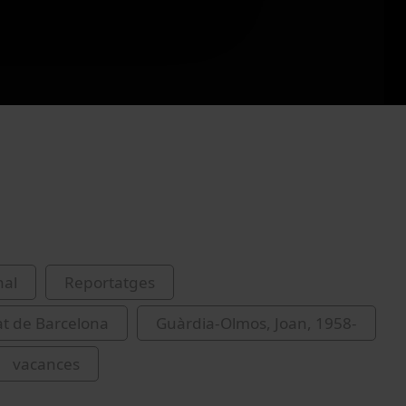
nal
Reportatges
at de Barcelona
Guàrdia-Olmos, Joan, 1958-
vacances