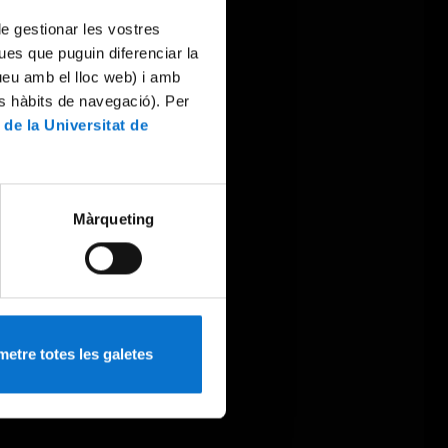
 de gestionar les vostres
ues que puguin diferenciar la
tueu amb el lloc web) i amb
es hàbits de navegació). Per
 de la Universitat de
Màrqueting
etre totes les galetes