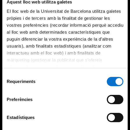
Aquest lloc web utilitza galetes
El lloc web de la Universitat de Barcelona utilitza galetes
pròpies i de tercers amb la finalitat de gestionar les
vostres preferències (recordar informació perquè accediu
al lloc web amb determinades característiques que
puguin diferenciar la vostra experiència de la d’altres
usuaris), amb finalitats estadístiques (analitzar com
interactueu amb el lloc web) i amb finalitats de
màrqueting (gestionar la publicitat que s’ofereix
adequant-la en funció dels vostres hàbits de navegació).
Per obtenir més informació sobre les galetes podeu
Selecció
consultar la
Política de galetes del lloc web de la
Requeriments
de
Universitat de Barcelona
.
consentiment
Preferències
Estadístiques