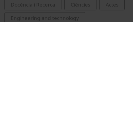
Docència i Recerca
Ciències
Actes
Engineering and technology
Universitat de Barcelona
Gil, Antoni
Rosa, Ana Carolina
Ebadi, Milad
McCague, Claire
Prestipino, Michele
congressos
emmagatzematge d'energia tèrmica
recursos educatius oberts UB