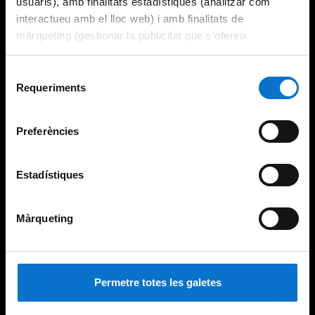
usuaris), amb finalitats estadístiques (analitzar com
interactueu amb el lloc web) i amb finalitats de
màrqueting (gestionar la publicitat que s’ofereix
adequant-la en funció dels vostres hàbits de navegació).
Per obtenir més informació sobre les galetes podeu
Selecció
consultar la
Política de galetes del lloc web de la
Requeriments
de
Universitat de Barcelona
.
consentiment
Preferències
Estadístiques
Màrqueting
Permetre totes les galetes