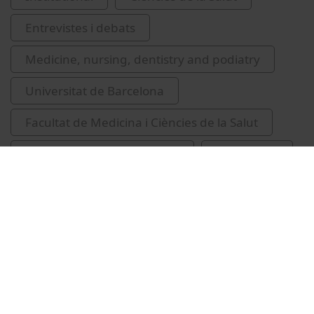
Entrevistes i debats
Medicine, nursing, dentistry and podiatry
Universitat de Barcelona
Facultat de Medicina i Ciències de la Salut
Venturas Nieto, Montserrat
infermeres
exposicions