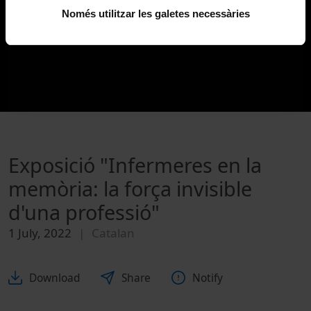
Només utilitzar les galetes necessàries
Exposició "Infermeres en la
memòria: la força invisible
d'una professió"
1 July, 2022
Catalan
Download
Share
Notify