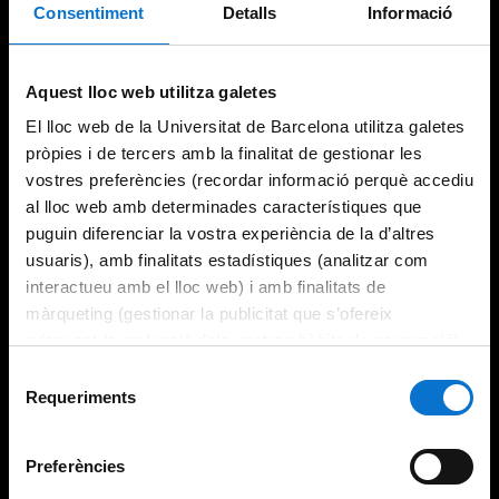
Consentiment
Detalls
Informació
Aquest lloc web utilitza galetes
El lloc web de la Universitat de Barcelona utilitza galetes
pròpies i de tercers amb la finalitat de gestionar les
vostres preferències (recordar informació perquè accediu
al lloc web amb determinades característiques que
puguin diferenciar la vostra experiència de la d’altres
usuaris), amb finalitats estadístiques (analitzar com
interactueu amb el lloc web) i amb finalitats de
màrqueting (gestionar la publicitat que s’ofereix
adequant-la en funció dels vostres hàbits de navegació).
Per obtenir més informació sobre les galetes podeu
Selecció
consultar la
Política de galetes del lloc web de la
Requeriments
de
Universitat de Barcelona
.
consentiment
Preferències