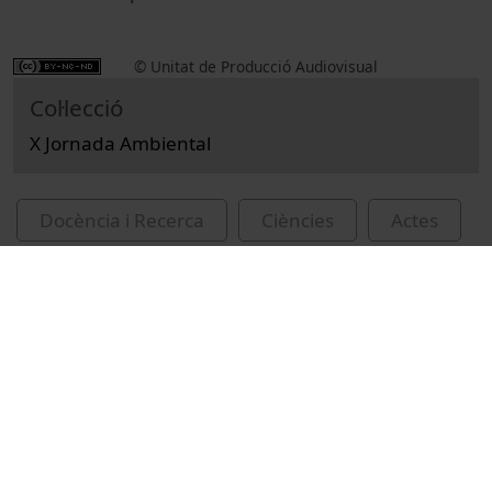
© Unitat de Producció Audiovisual
Col·lecció
X Jornada Ambiental
Docència i Recerca
Ciències
Actes
Medi ambient
Universitat de Barcelona
Sempere, Joaquim
García, Alfredo
Baldasano Recio, José M. (José María)
debats
congressos
desenvolupament sostenible