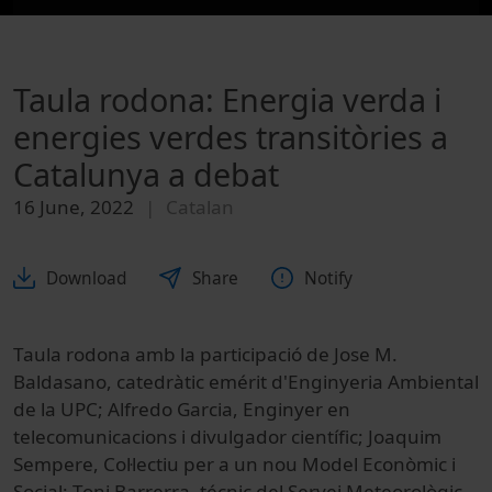
Taula rodona: Energia verda i
energies verdes transitòries a
Catalunya a debat
16 June, 2022
Catalan
Download
Share
Notify
Taula rodona amb la participació de Jose M.
Baldasano, catedràtic emérit d'Enginyeria Ambiental
de la UPC; Alfredo Garcia, Enginyer en
telecomunicacions i divulgador científic; Joaquim
Sempere, Col·lectiu per a un nou Model Econòmic i
Social; Toni Barrerra, técnic del Servei Meteorològic