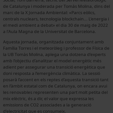
de Catalunya i moderada per Tomàs Molina, dins del
marc de la X Jornada Ambiental: «Parcs eòlics,
centrals nuclears, tecnologia blockchain... L’energia i
el medi ambient a debat» el dia 30 de maig de 2022
a l'Aula Magna de la Universitat de Barcelona.
Aquesta jornada, organitzada conjuntament amb
Família Torres i el meteoròleg i professor de Física de
la UB Tomàs Molina, aplega una dotzena d’experts
amb l’objectiu d’analitzar el model energètic més
adient per assegurar una transició energètica que
doni resposta a l’emergència climàtica. La sessió
posarà l’accent en els reptes d’aquesta transició tant
en l’àmbit estatal com de Catalunya, on encara avui
les renovables representen una part molt petita del
mix elèctric, és a dir, el valor que expressa les
emissions de CO2 associades a la generació
d’electricitat que es consumeix.