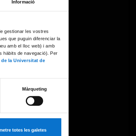
Informació
 de gestionar les vostres
ues que puguin diferenciar la
tueu amb el lloc web) i amb
es hàbits de navegació). Per
 de la Universitat de
Màrqueting
etre totes les galetes