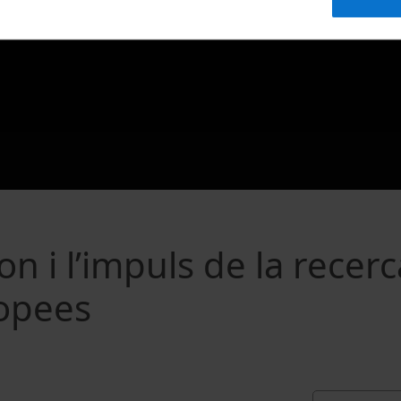
n i l’impuls de la recer
ropees