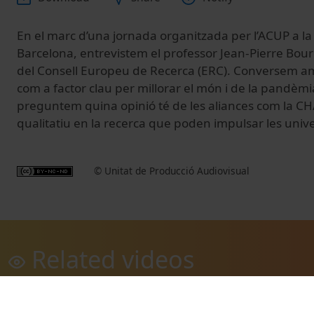
En el marc d’una jornada organitzada per l’ACUP a la
Barcelona, entrevistem el professor Jean-Pierre Bou
del Consell Europeu de Recerca (ERC). Conversem amb
com a factor clau per millorar el món i de la pandèmi
preguntem quina opinió té de les aliances com la CH
qualitatiu en la recerca que poden impulsar les univ
© Unitat de Producció Audiovisual
Related videos