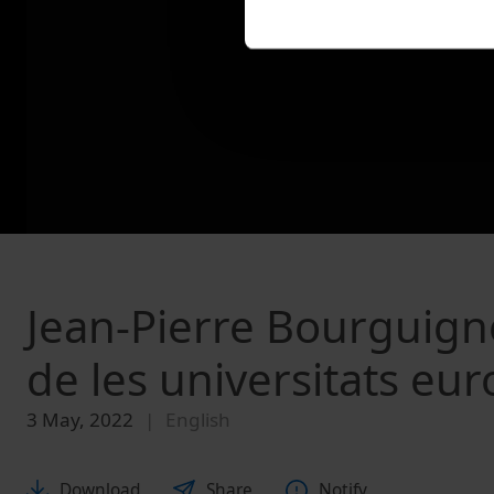
Jean-Pierre Bourguigno
de les universitats eu
3 May, 2022
English
Download
Share
Notify