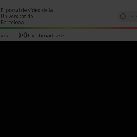
Skip to main content
El portal de vídeo de la
Universitat de
Barcelona
ions
Live broadcasts