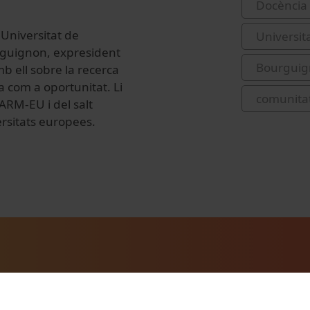
Docència 
 Universitat de
Universit
rguignon, expresident
Bourguign
 ell sobre la recerca
a com a oportunitat. Li
comunitat
ARM-EU i del salt
ersitats europees.