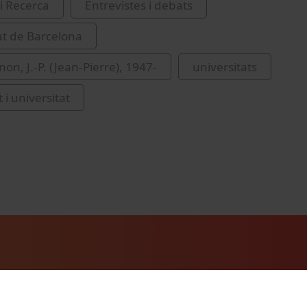
i Recerca
Entrevistes i debats
at de Barcelona
on, J.-P. (Jean-Pierre), 1947-
universitats
 i universitat