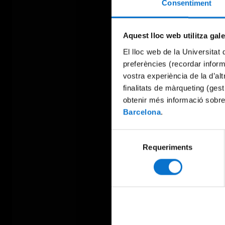
Consentiment
Aquest lloc web utilitza gal
El lloc web de la Universitat 
preferències (recordar infor
vostra experiència de la d’al
finalitats de màrqueting (gest
obtenir més informació sobre
Barcelona
.
Selecció
Requeriments
de
consentiment