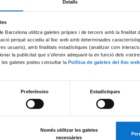
Detalls
Try again
etes
de Barcelona utilitza galetes pròpies i de tercers amb la finalitat
mació perquè accediu al lloc web amb determinades característiq
tres usuaris), amb finalitats estadístiques (analitzar com interac
ionar la publicitat que s’ofereix adequant-la en funció dels vostr
 les galetes podeu consultar la
Política de galetes del lloc web
Preferències
Estadístiques
Només utilitzar les galetes
Perm
necessàries