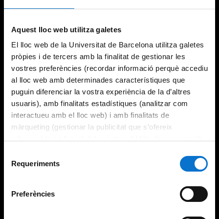
Try again
Aquest lloc web utilitza galetes
El lloc web de la Universitat de Barcelona utilitza galetes
pròpies i de tercers amb la finalitat de gestionar les
vostres preferències (recordar informació perquè accediu
al lloc web amb determinades característiques que
puguin diferenciar la vostra experiència de la d’altres
usuaris), amb finalitats estadístiques (analitzar com
interactueu amb el lloc web) i amb finalitats de
màrqueting (gestionar la publicitat que s’ofereix
adequant-la en funció dels vostres hàbits de navegació).
Per obtenir més informació sobre les galetes podeu
Selecció
consultar la
Política de galetes del lloc web de la
Requeriments
de
Universitat de Barcelona
.
consentiment
Preferències