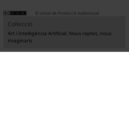
© Unitat de Producció Audiovisual
Col·lecció
Art i Intel·ligència Artificial. Nous reptes, nous
imaginaris
Docència i Recerca
Arts i Humanitats
Actes
Fine Arts
Universitat de Barcelona
Facultat de Belles Arts
Marzo i Lázaro, Josep Lluís
oracles
algorismes
recursos educatius oberts UB