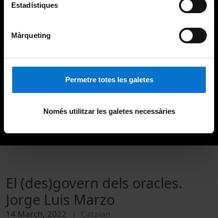
Estadístiques
Màrqueting
Permetre totes les galetes
Només utilitzar les galetes necessàries
El (des)govern dels oracles.
Jorge Luis Marzo
14 March, 2022
Catalan