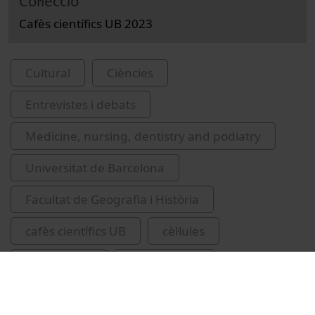
Col·lecció
Cafès científics UB 2023
Cultural
Ciències
Entrevistes i debats
Medicine, nursing, dentistry and podiatry
Universitat de Barcelona
Facultat de Geografia i Història
cafès científics UB
cèl·lules
microscòpia
biomedicina
Hoijman, Esteban
UBDivulga