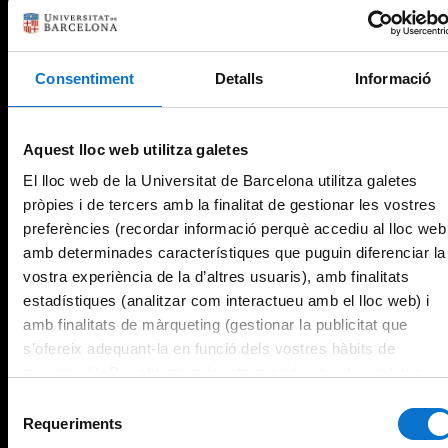
Consentiment
Detalls
Informació
Aquest lloc web utilitza galetes
El lloc web de la Universitat de Barcelona utilitza galetes
pròpies i de tercers amb la finalitat de gestionar les vostres
preferències (recordar informació perquè accediu al lloc web
amb determinades característiques que puguin diferenciar la
vostra experiència de la d’altres usuaris), amb finalitats
estadístiques (analitzar com interactueu amb el lloc web) i
amb finalitats de màrqueting (gestionar la publicitat que
s’ofereix adequant-la en funció dels vostres hàbits de
navegació). Per obtenir més informació sobre les galetes
podeu consultar la
Política de galetes del lloc web de la
Selecció
Universitat de Barcelona
.
Requeriments
de