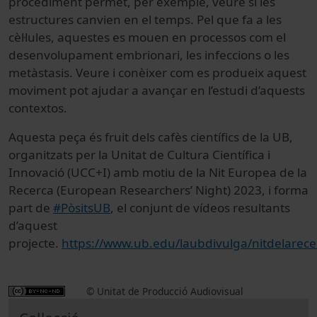
procediment permet, per exemple, veure si les
estructures canvien en el temps. Pel que fa a les
cèl·lules, aquestes es mouen en processos com el
desenvolupament embrionari, les infeccions o les
metàstasis. Veure i conèixer com es produeix aquest
moviment pot ajudar a avançar en l’estudi d’aquests
contextos.
Aquesta peça és fruit dels cafès científics de la UB,
organitzats per la Unitat de Cultura Científica i
Innovació (UCC+I) amb motiu de la Nit Europea de la
Recerca (European Researchers’ Night) 2023, i forma
part de
#PòsitsUB
, el conjunt de vídeos resultants
d’aquest
projecte.
https://www.ub.edu/laubdivulga/nitdelarece
© Unitat de Producció Audiovisual