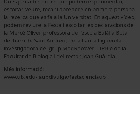
Dues jornades en les que podem experimentar,
escoltar, veure, tocar i aprendre en primera persona
la recerca que es fa a la Universitat. En aquest vídeo,
podem reviure la Festa i escoltar les declaracions de
la Mercè Oliver, professora de l’escola Eulàlia Bota
del barri de Sant Andreu; de la Laura Figuerola,
investigadora del grup MedRecover – IRBio de la
Facultat de Biologia i del rector, Joan Guàrdia.
Més informació:
www.ub.edu/laubdivulga/festacienciaub
© Unitat de Producció Audiovisual
Cultural
Ciències
Reportatges
Universitat de Barcelona
Oliver, Mercè