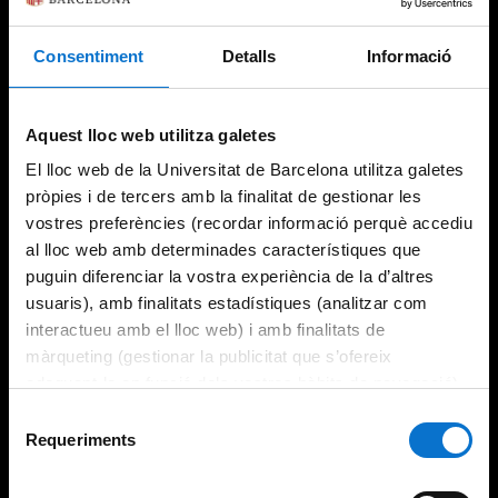
Consentiment
Detalls
Informació
Try again
Aquest lloc web utilitza galetes
El lloc web de la Universitat de Barcelona utilitza galetes
pròpies i de tercers amb la finalitat de gestionar les
vostres preferències (recordar informació perquè accediu
al lloc web amb determinades característiques que
puguin diferenciar la vostra experiència de la d’altres
usuaris), amb finalitats estadístiques (analitzar com
interactueu amb el lloc web) i amb finalitats de
màrqueting (gestionar la publicitat que s’ofereix
adequant-la en funció dels vostres hàbits de navegació).
Per obtenir més informació sobre les galetes podeu
Selecció
consultar la
Política de galetes del lloc web de la
Requeriments
de
Universitat de Barcelona
.
consentiment