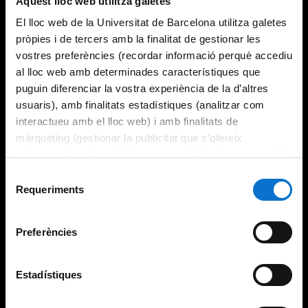
Aquest lloc web utilitza galetes
El lloc web de la Universitat de Barcelona utilitza galetes
pròpies i de tercers amb la finalitat de gestionar les
vostres preferències (recordar informació perquè accediu
al lloc web amb determinades característiques que
puguin diferenciar la vostra experiència de la d’altres
usuaris), amb finalitats estadístiques (analitzar com
interactueu amb el lloc web) i amb finalitats de
màrqueting (gestionar la publicitat que s’ofereix
adequant-la en funció dels vostres hàbits de navegació).
Per obtenir més informació sobre les galetes podeu
Selecció
consultar la
Política de galetes del lloc web de la
Requeriments
de
Universitat de Barcelona
.
consentiment
Preferències
Estadístiques