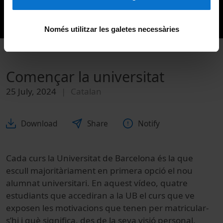
Només utilitzar les galetes necessàries
Començar la universitat
25 July, 2024
Catalan
Download
Share
Notify
Cada curs la Universitat de Barcelona és la que
escull majoritàriament en primera opció el nou
alumnat universitari. En aquest vídeo, quatre
estudiants que accediran a la UB el curs que ve
exposen les motivacions que tenen per matricular-
s’hi i què significa, des de la seva visió personal,