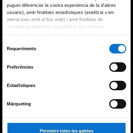
puguin diferenciar la vostra experiència de la d’altres
usuaris), amb finalitats estadístiques (analitzar com
interactueu amb el lloc web) i amb finalitats de
màrqueting (gestionar la publicitat que s’ofereix
adequant-la en funció dels vostres hàbits de navegació).
Per obtenir més informació sobre les galetes podeu
Selecció
consultar la
Política de galetes del lloc web de la
Requeriments
de
Universitat de Barcelona
.
consentiment
Preferències
Estadístiques
Màrqueting
Permetre totes les galetes