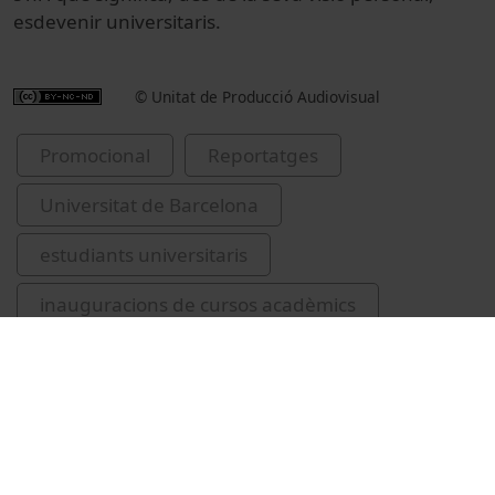
esdevenir universitaris.
© Unitat de Producció Audiovisual
Promocional
Reportatges
Universitat de Barcelona
estudiants universitaris
inauguracions de cursos acadèmics
alumnes
2024-2025