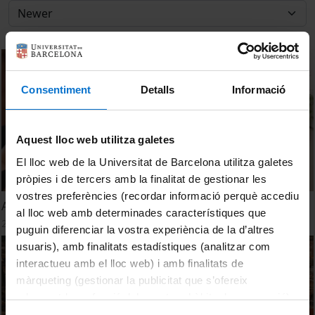
Consentiment
Detalls
Informació
Aquest lloc web utilitza galetes
El lloc web de la Universitat de Barcelona utilitza galetes
pròpies i de tercers amb la finalitat de gestionar les
vostres preferències (recordar informació perquè accediu
Acció de benvinguda als estudiants. Curs 2024-2025
al lloc web amb determinades característiques que
20 September, 2024
puguin diferenciar la vostra experiència de la d’altres
usuaris), amb finalitats estadístiques (analitzar com
interactueu amb el lloc web) i amb finalitats de
màrqueting (gestionar la publicitat que s’ofereix
adequant-la en funció dels vostres hàbits de navegació).
Per obtenir més informació sobre les galetes podeu