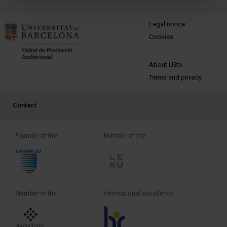
MENÚ PEU 1
Legal notice
Cookies
PEU 2
About UBtv
Terms and privacy
PEU 3
Contact
Founder of the
Member of the
Member of the
International excellence