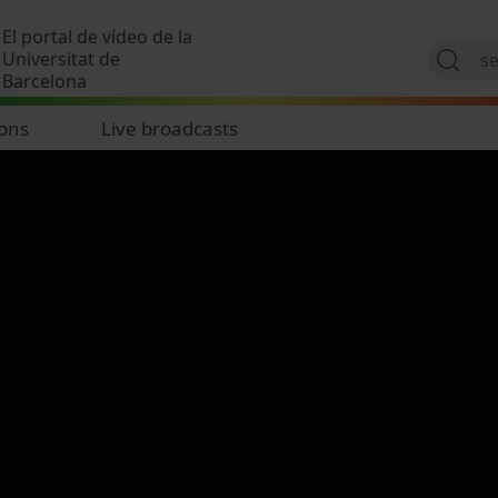
Skip to main content
El portal de vídeo de la
Universitat de
Barcelona
ions
Live broadcasts