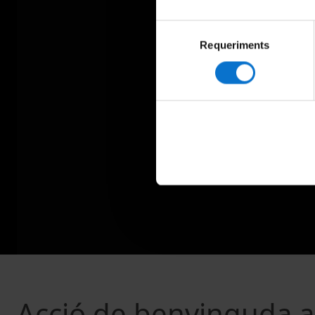
Selecció
Requeriments
de
consentiment
Acció de benvinguda al