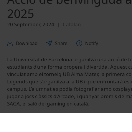
2025
20 September, 2024
Catalan
Download
Share
Notify
La Universitat de Barcelona organitza una acció de 
estudiants d’una forma propera i divertida. Aquest c
vinculat amb el torneig UB Alma Mater, la primera c
Legends que s’organitza a la UB i que enfrontarà est
campus. L’alumnat es podia fotografiar amb cosplaye
jugar a jocs clàssics d’Arcade, i guanyar premis de 
SAGA, el saló del gaming en català.
#BenvingudaUB #videojocs #UniBarcelona #UB