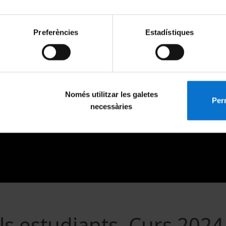
Preferències
Estadístiques
Només utilitzar les galetes
Perm
necessàries
s estudiants. Curs 2024