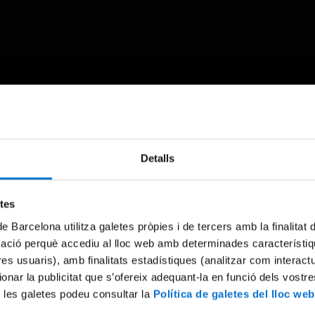
Something went wrong
Detalls
An error occurred, please try again later.
etes
de Barcelona utilitza galetes pròpies i de tercers amb la finalitat
Try again
mació perquè accediu al lloc web amb determinades característiq
tres usuaris), amb finalitats estadístiques (analitzar com interac
ionar la publicitat que s’ofereix adequant-la en funció dels vostr
 les galetes podeu consultar la
Política de galetes del lloc web