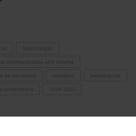
nal
Reportatges
ual communication and cinema
at de Barcelona
videojocs
benvinguda
s universitaris
2024-2025