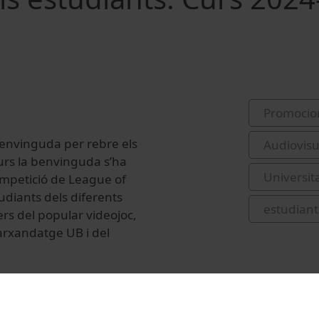
Promocio
benvinguda per rebre els
Audiovis
urs la benvinguda s’ha
Universit
ompetició de League of
udiants dels diferents
estudiant
rs del popular videojoc,
marxandatge UB i del