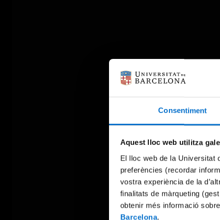
Consentiment
Aquest lloc web utilitza gal
El lloc web de la Universitat 
preferències (recordar infor
vostra experiència de la d’al
finalitats de màrqueting (gest
obtenir més informació sobre
Barcelona
.