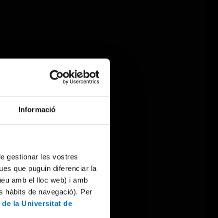
Informació
 de gestionar les vostres
ues que puguin diferenciar la
tueu amb el lloc web) i amb
es hàbits de navegació). Per
 de la Universitat de