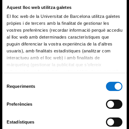
Aquest lloc web utilitza galetes
El lloc web de la Universitat de Barcelona utilitza galetes
pròpies i de tercers amb la finalitat de gestionar les
vostres preferències (recordar informació perquè accediu
al lloc web amb determinades característiques que
puguin diferenciar la vostra experiència de la d’altres
usuaris), amb finalitats estadístiques (analitzar com
interactueu amb el lloc web) i amb finalitats de
màrqueting (gestionar la publicitat que s’ofereix
adequant-la en funció dels vostres hàbits de navegació).
Per obtenir més informació sobre les galetes podeu
Selecció
consultar la
Política de galetes del lloc web de la
Requeriments
de
Universitat de Barcelona
.
consentiment
Preferències
Estadístiques