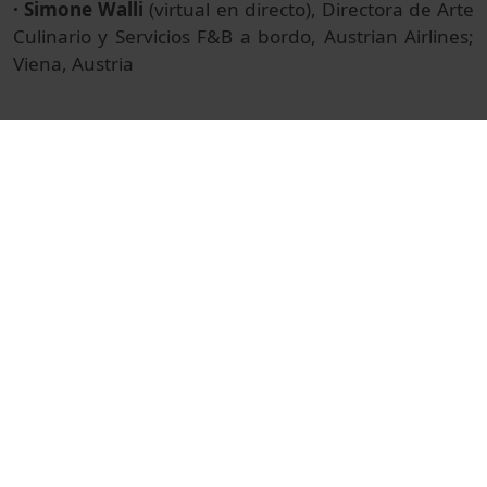
· Simone Walli
(virtual en directo), Directora de Arte
Culinario y Servicios F&B a bordo, Austrian Airlines;
Viena, Austria
Ficheros adjuntos:
Presentación de Graceanne LaCombe
Presentación de John Regefalk
Presentación de Simone Walli
© Unitat de Producció Audiovisual
Col·lecció
Tomorrow Tastes Mediterranean 2024 - Versión
en español