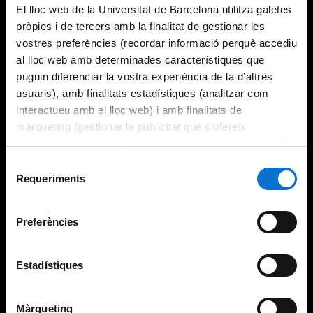
El lloc web de la Universitat de Barcelona utilitza galetes
pròpies i de tercers amb la finalitat de gestionar les
vostres preferències (recordar informació perquè accediu
al lloc web amb determinades característiques que
puguin diferenciar la vostra experiència de la d’altres
usuaris), amb finalitats estadístiques (analitzar com
interactueu amb el lloc web) i amb finalitats de
màrqueting (gestionar la publicitat que s’ofereix
adequant-la en funció dels vostres hàbits de navegació).
Per obtenir més informació sobre les galetes podeu
Selecció
consultar la
Política de galetes del lloc web de la
Requeriments
de
Universitat de Barcelona
.
consentiment
Preferències
Estadístiques
Màrqueting