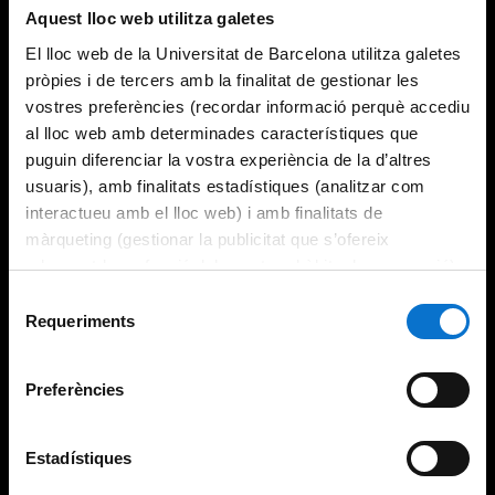
Aquest lloc web utilitza galetes
El lloc web de la Universitat de Barcelona utilitza galetes
pròpies i de tercers amb la finalitat de gestionar les
vostres preferències (recordar informació perquè accediu
al lloc web amb determinades característiques que
puguin diferenciar la vostra experiència de la d’altres
usuaris), amb finalitats estadístiques (analitzar com
interactueu amb el lloc web) i amb finalitats de
màrqueting (gestionar la publicitat que s’ofereix
adequant-la en funció dels vostres hàbits de navegació).
Per obtenir més informació sobre les galetes podeu
Selecció
consultar la
Política de galetes del lloc web de la
Requeriments
de
Universitat de Barcelona
.
consentiment
Preferències
Estadístiques