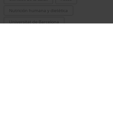
Nutrición humana y dietética
Universitat de Barcelona
Facultad de Farmacia y Ciencias de la
Alimentación
sessions de cloenda
conferències
2024
Drescher, Greg
recursos educatius oberts UB