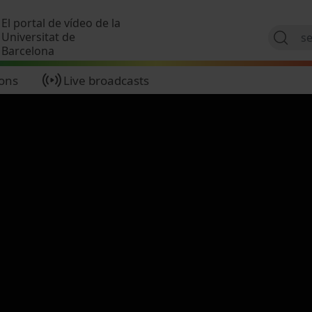
Skip to main content
El portal de vídeo de la
Universitat de
Barcelona
ions
Live broadcasts