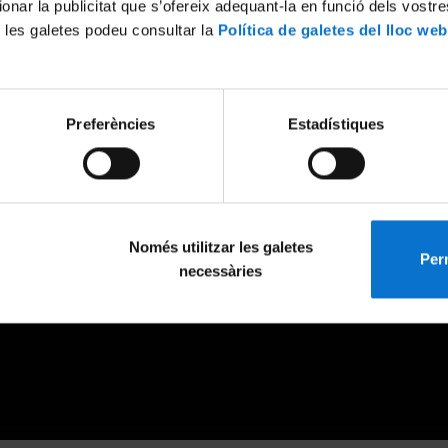
ionar la publicitat que s’ofereix adequant-la en funció dels vostr
 les galetes podeu consultar la
Política de galetes del lloc web
Preferències
Estadístiques
Només utilitzar les galetes
Perm
necessàries