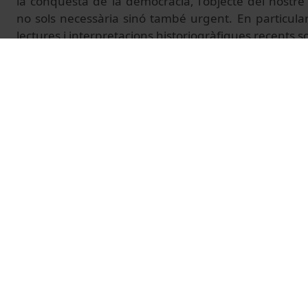
la conquesta de la democràcia, l'objecte del nostre
no sols necessària sinó també urgent. En particula
lectures i interpretacions historiogràfiques recents 
espanyola, convé preguntar-se sobre la seva tra
Secundària i Batxillerat.
Més informació:
Jornada Internacional 2025
© Unitat de Producció Audiovisual