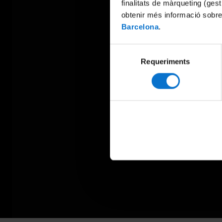
finalitats de màrqueting (gest
obtenir més informació sobre
Barcelona
.
Selecció
Requeriments
de
consentiment