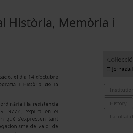
l Història, Memòria i
Col·lecció
II Jornada
ació, el dia 14 d’octubre
rafia i Història de la
Institutio
History
ordinària i la resistència
9-1977)", explira en el
Facultat d
en què s'expressen tant
gacionisme del valor de