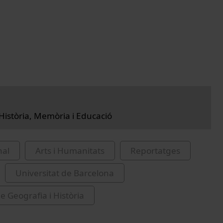
 Història, Memòria i Educació
nal
Arts i Humanitats
Reportatges
Universitat de Barcelona
e Geografia i Història