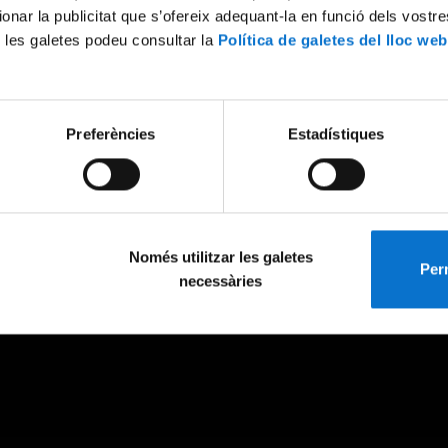
ionar la publicitat que s’ofereix adequant-la en funció dels vostr
 les galetes podeu consultar la
Política de galetes del lloc web
Preferències
Estadístiques
Només utilitzar les galetes
Perm
necessàries