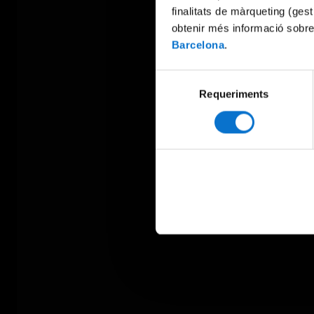
finalitats de màrqueting (gest
obtenir més informació sobre
Barcelona
.
Selecció
Requeriments
de
consentiment