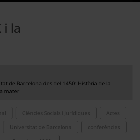
i la
tat de Barcelona des del 1450: Història de la
ma mater
nal
Ciències Socials i Jurídiques
Actes
Universitat de Barcelona
conferències