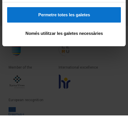
Terms and privacy
Permetre totes les galetes
PEU 3
Contact
Només utilitzar les galetes necessàries
Founder of the
Member of the
Member of the
International excellence
European recognition