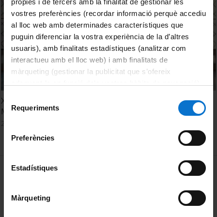
pròpies i de tercers amb la finalitat de gestionar les
vostres preferències (recordar informació perquè accediu
al lloc web amb determinades característiques que
puguin diferenciar la vostra experiència de la d’altres
usuaris), amb finalitats estadístiques (analitzar com
interactueu amb el lloc web) i amb finalitats de
màrqueting (gestionar la publicitat que s’ofereix
adequant-la en funció dels vostres hàbits de navegació).
Per obtenir més informació sobre les galetes podeu
Selecció
X Cicle de Dansa Contemporània a la UB. Adrián Vega i
consultar la
Política de galetes del lloc web de la
Requeriments
de
Magda Polo
Universitat de Barcelona
.
consentiment
23 February, 2021
Preferències
MENÚ PEU 1
Estadístiques
Legal notice
Cookies
Màrqueting
PEU 2
About UBtv