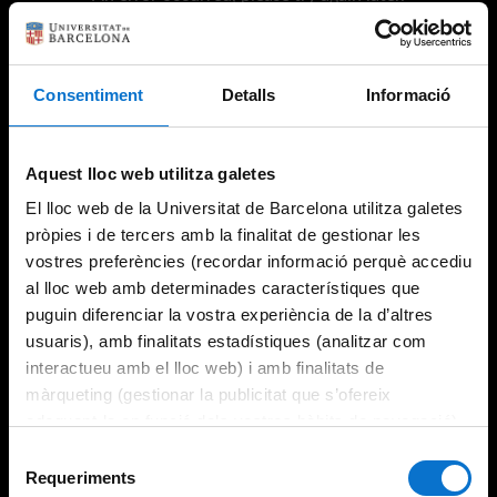
Consentiment
Detalls
Informació
Try again
Aquest lloc web utilitza galetes
El lloc web de la Universitat de Barcelona utilitza galetes
pròpies i de tercers amb la finalitat de gestionar les
vostres preferències (recordar informació perquè accediu
al lloc web amb determinades característiques que
puguin diferenciar la vostra experiència de la d’altres
usuaris), amb finalitats estadístiques (analitzar com
interactueu amb el lloc web) i amb finalitats de
màrqueting (gestionar la publicitat que s’ofereix
adequant-la en funció dels vostres hàbits de navegació).
Per obtenir més informació sobre les galetes podeu
Selecció
consultar la
Política de galetes del lloc web de la
Requeriments
de