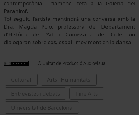
contemporània i flamenc, feta a la Galeria del
Paranimf.
Tot seguit, l'artista mantindrà una conversa amb la
Dra. Magda Polo, professora del Departament
d'Història de l'Art i Comissaria del Cicle, on
dialogaran sobre cos, espai i moviment en la dansa.
© Unitat de Producció Audiovisual
Cultural
Arts i Humanitats
Entrevistes i debats
Fine Arts
Universitat de Barcelona
Universitat de Barcelona
dansa
dansa contemporània