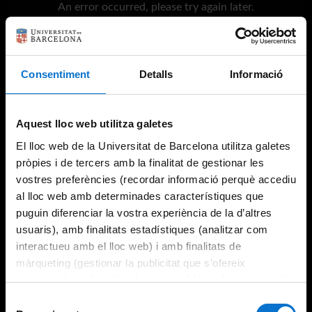
An error occurred, please try again later.
Try again
Consentiment
Detalls
Informació
Aquest lloc web utilitza galetes
El lloc web de la Universitat de Barcelona utilitza galetes
pròpies i de tercers amb la finalitat de gestionar les
vostres preferències (recordar informació perquè accediu
al lloc web amb determinades característiques que
puguin diferenciar la vostra experiència de la d’altres
usuaris), amb finalitats estadístiques (analitzar com
interactueu amb el lloc web) i amb finalitats de
màrqueting (gestionar la publicitat que s’ofereix
adequant-la en funció dels vostres hàbits de navegació).
Per obtenir més informació sobre les galetes podeu
Selecció