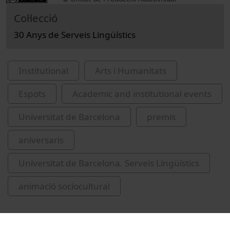
Col·lecció
30 Anys de Serveis Lingüístics
Institutional
Arts i Humanitats
Espots
Academic and institutional events
Universitat de Barcelona
premis
aniversaris
Universitat de Barcelona. Serveis Lingüístics
animació sociocultural