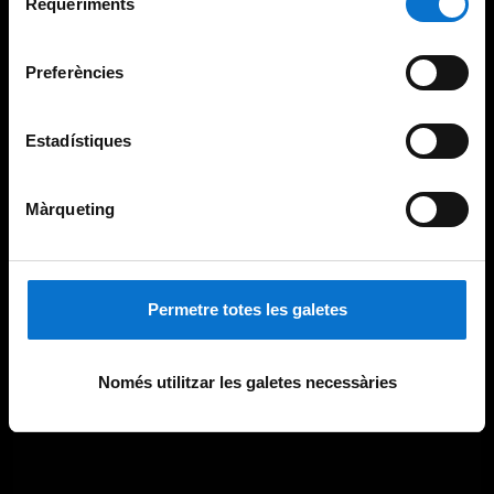
consultar la
Política de galetes del lloc web de la
Requeriments
de
Universitat de Barcelona
.
consentiment
Preferències
Estadístiques
Màrqueting
Permetre totes les galetes
Només utilitzar les galetes necessàries