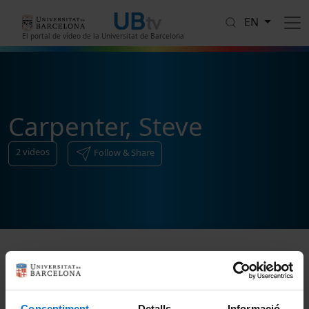
Skip to main content
EN
El portal de vídeo de la Universitat de Barcelona
Carpenter, Steve
2
videos
Follow & Share
Sort
Consentiment
Detalls
Informació