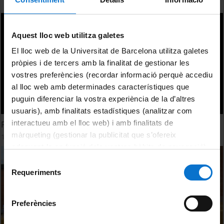
Aquest lloc web utilitza galetes
El lloc web de la Universitat de Barcelona utilitza galetes
pròpies i de tercers amb la finalitat de gestionar les
vostres preferències (recordar informació perquè accediu
al lloc web amb determinades característiques que
puguin diferenciar la vostra experiència de la d’altres
usuaris), amb finalitats estadístiques (analitzar com
interactueu amb el lloc web) i amb finalitats de
Persistence, Variability and Big Changes in Ecosystems
màrqueting (gestionar la publicitat que s’ofereix
17 January, 2019
adequant-la en funció dels vostres hàbits de navegació).
Per obtenir més informació sobre les galetes podeu
Selecció
consultar la
Política de galetes del lloc web de la
Requeriments
de
Universitat de Barcelona
.
consentiment
Preferències