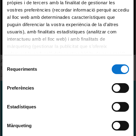
pròpies i de tercers amb la finalitat de gestionar les
vostres preferències (recordar informació perquè accediu
al lloc web amb determinades característiques que
puguin diferenciar la vostra experiència de la d’altres
usuaris), amb finalitats estadístiques (analitzar com
interactueu amb el lloc web) i amb finalitats de
màrqueting (gestionar la publicitat que s’ofereix
adequant-la en funció dels vostres hàbits de navegació).
Acte del IV Dia de la Memòria UB: La Universitat sota les
Per obtenir més informació sobre les galetes podeu
Selecció
bombes
consultar la
Política de galetes del lloc web de la
Requeriments
de
26 January, 2026
Universitat de Barcelona
.
consentiment
Preferències
Estadístiques
Màrqueting