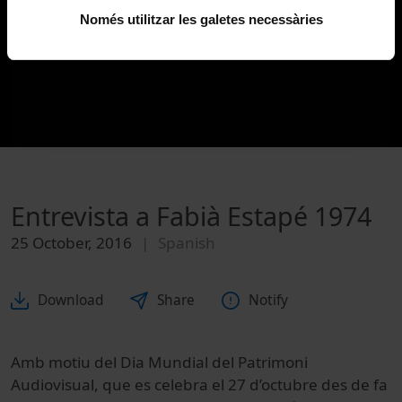
Només utilitzar les galetes necessàries
Entrevista a Fabià Estapé 1974
25 October, 2016
Spanish
Download
Share
Notify
Amb motiu del Dia Mundial del Patrimoni
Audiovisual, que es celebra el 27 d’octubre des de fa