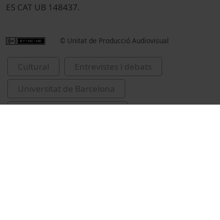
ES CAT UB 148437.
© Unitat de Producció Audiovisual
Cultural
Entrevistes i debats
Universitat de Barcelona
Estapé, Fabià, 1923-2012
Universitat de Barcelona. Arxiu Històric