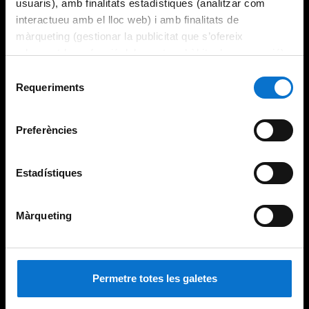
usuaris), amb finalitats estadístiques (analitzar com
interactueu amb el lloc web) i amb finalitats de
màrqueting (gestionar la publicitat que s’ofereix
adequant-la en funció dels vostres hàbits de navegació).
Per obtenir més informació sobre les galetes podeu
Selecció
consultar la
Política de galetes del lloc web de la
Requeriments
de
Universitat de Barcelona
.
consentiment
Preferències
Estadístiques
Màrqueting
Permetre totes les galetes