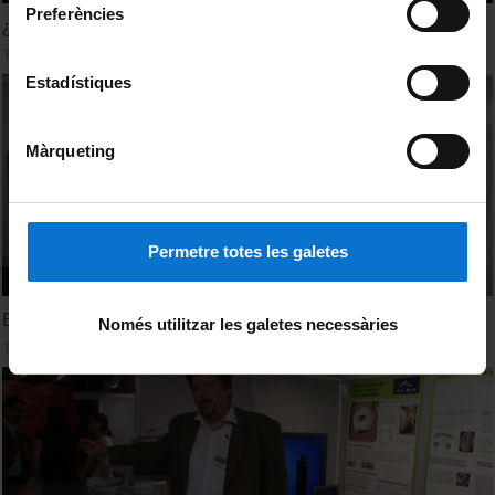
Preferències
¿Tiene el agua poder de atracción?
1 April, 2010
Estadístiques
Màrqueting
Permetre totes les galetes
Endinsant-nos en l'àtom amb el sincrotró Alba
Només utilitzar les galetes necessàries
1 April, 2009