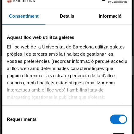
Consentiment
Detalls
Informació
Aquest lloc web utilitza galetes
El lloc web de la Universitat de Barcelona utilitza galetes
pròpies i de tercers amb la finalitat de gestionar les
vostres preferències (recordar informació perquè accediu
Té l'aigua poder d'atracció?
al lloc web amb determinades característiques que
1 April, 2010
puguin diferenciar la vostra experiència de la d’altres
usuaris), amb finalitats estadístiques (analitzar com
interactueu amb el lloc web) i amb finalitats de
màrqueting (gestionar la publicitat que s’ofereix
adequant-la en funció dels vostres hàbits de navegació).
Per obtenir més informació sobre les galetes podeu
Selecció
consultar la
Política de galetes del lloc web de la
Requeriments
de
Universitat de Barcelona
.
consentiment