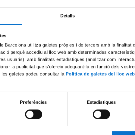
Detalls
Try again
etes
de Barcelona utilitza galetes pròpies i de tercers amb la finalitat
mació perquè accediu al lloc web amb determinades característiq
tres usuaris), amb finalitats estadístiques (analitzar com interac
ionar la publicitat que s’ofereix adequant-la en funció dels vostr
 les galetes podeu consultar la
Política de galetes del lloc web
Preferències
Estadístiques