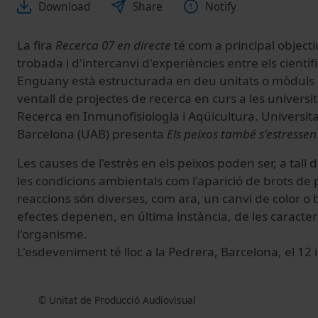
Download
Share
Notify
La fira
Recerca 07 en directe
té com a principal object
trobada i d'intercanvi d'experiències entre els científi
Enguany està estructurada en deu unitats o mòduls
ventall de projectes de recerca en curs a les universi
Recerca en Inmunofisiologia i Aqüicultura. Universi
Barcelona (UAB) presenta
Els peixos també s'estressen
Les causes de l'estrès en els peixos poden ser, a tall 
les condicions ambientals com l'aparició de brots de
reaccions són diverses, com ara, un canvi de color o 
efectes depenen, en última instància, de les caracte
l'organisme.
L'esdeveniment té lloc a la Pedrera, Barcelona, el 12 i
© Unitat de Producció Audiovisual