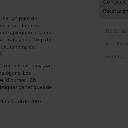
Col·lecció
Recerca en
iu ser un punt de
cs i els ciutadans.
Docència 
 que apleguen un ampli
tats catalanes. Grup de
Parc Cien
tat Autònoma de
?.
genètica 
d'exemple, els canvis en
 patògens. Les
bé 'd'humor'. Els
rístiques genètiques de
 13 d'abril de 2007.