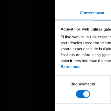
Consentiment
Aquest lloc web utilitza gal
El lloc web de la Universitat 
preferències (recordar infor
vostra experiència de la d’al
finalitats de màrqueting (gest
obtenir més informació sobre
Barcelona
.
Selecció
Requeriments
de
consentiment