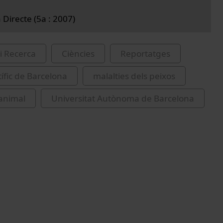
 Directe (5a : 2007)
i Recerca
Ciències
Reportatges
tífic de Barcelona
malalties dels peixos
animal
Universitat Autònoma de Barcelona