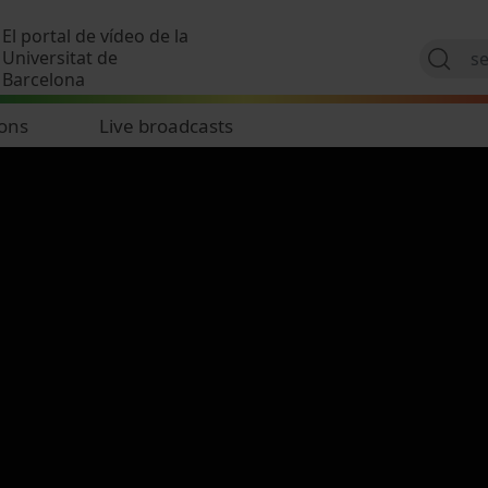
Skip to main content
El portal de vídeo de la
Universitat de
Barcelona
ions
Live broadcasts