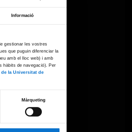
Informació
 de gestionar les vostres
ues que puguin diferenciar la
tueu amb el lloc web) i amb
es hàbits de navegació). Per
 de la Universitat de
Màrqueting