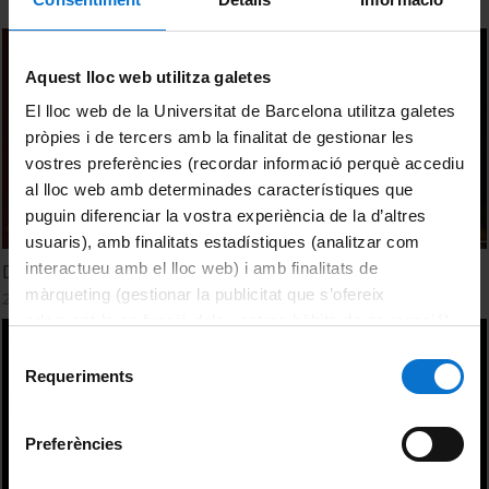
Aquest lloc web utilitza galetes
El lloc web de la Universitat de Barcelona utilitza galetes
pròpies i de tercers amb la finalitat de gestionar les
vostres preferències (recordar informació perquè accediu
al lloc web amb determinades característiques que
puguin diferenciar la vostra experiència de la d’altres
usuaris), amb finalitats estadístiques (analitzar com
interactueu amb el lloc web) i amb finalitats de
Dataismo
màrqueting (gestionar la publicitat que s’ofereix
29 November, 2016
adequant-la en funció dels vostres hàbits de navegació).
Per obtenir més informació sobre les galetes podeu
Selecció
consultar la
Política de galetes del lloc web de la
Requeriments
de
Universitat de Barcelona
.
consentiment
Preferències