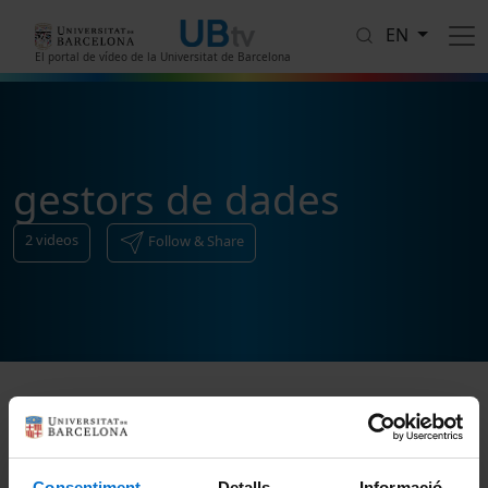
Skip to main content
EN
El portal de vídeo de la Universitat de Barcelona
gestors de dades
2
videos
Follow & Share
Sort
Consentiment
Detalls
Informació