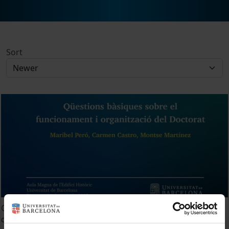
Sort
Qüestions bàsiques sobre el funcionament i organització
del Doctorat. Curs acadèmic 2024-2025