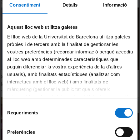
21 May, 2025
Consentiment
Detalls
Informació
Aquest lloc web utilitza galetes
El lloc web de la Universitat de Barcelona utilitza galetes
pròpies i de tercers amb la finalitat de gestionar les
vostres preferències (recordar informació perquè accediu
al lloc web amb determinades característiques que
puguin diferenciar la vostra experiència de la d’altres
usuaris), amb finalitats estadístiques (analitzar com
X Conferencia de directores de Escuelas de Doctorado en
interactueu amb el lloc web) i amb finalitats de
la Universidad de Barcelona. Clausura
màrqueting (gestionar la publicitat que s’ofereix
11 October, 2022
adequant-la en funció dels vostres hàbits de navegació).
Per obtenir més informació sobre les galetes podeu
Selecció
consultar la
Política de galetes del lloc web de la
Requeriments
de
Universitat de Barcelona
.
consentiment
Preferències