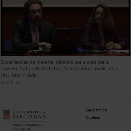
Experiències de material didàctic per a web per a
l'aprenentatge d'estadística. Valoracions i anàlisi dels
resultats inicials
8 April, 2011
MENÚ PEU 1
Legal notice
Cookies