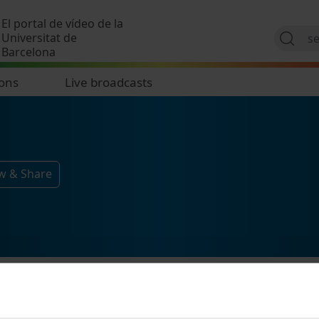
Skip to main content
El portal de vídeo de la
Universitat de
Barcelona
ions
Live broadcasts
ow & Share