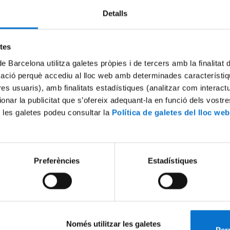
Detalls
etes
de Barcelona utilitza galetes pròpies i de tercers amb la finalitat
mació perquè accediu al lloc web amb determinades característiq
tres usuaris), amb finalitats estadístiques (analitzar com interac
ionar la publicitat que s’ofereix adequant-la en funció dels vostr
 les galetes podeu consultar la
Política de galetes del lloc web
 la Indignació
Estudi41/Document 01
2
19 July, 2012
Preferències
Estadístiques
Només utilitzar les galetes
Perm