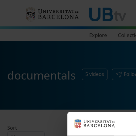
Navegació principal
Explore
Collect
documentals
5
videos
Foll
Sort