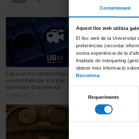
Consentiment
Aquest lloc web utilitza gal
El lloc web de la Universitat 
preferències (recordar infor
vostra experiència de la d’al
finalitats de màrqueting (gest
obtenir més informació sobre
Cap a un nou Orient mitjà? Reptes i
Els Fruits de
Barcelona
.
oportunitats per a la pau. La Revolta
1 October, 201
Silenciosa. Documental
Selecció
12 May, 2015
Requeriments
de
consentiment