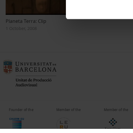
Planeta Terra: Clip
1 October, 2008
Founder of the
Member of the
Member of the