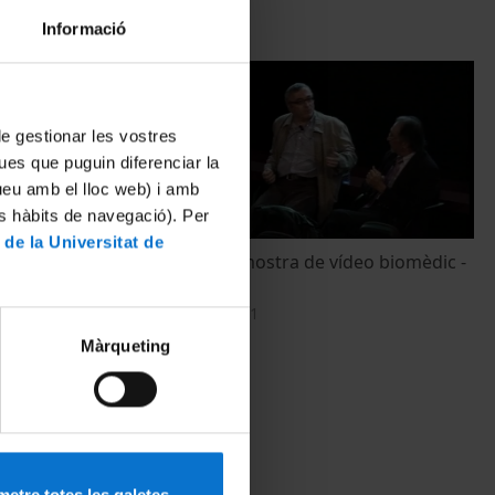
Informació
 de gestionar les vostres
ues que puguin diferenciar la
tueu amb el lloc web) i amb
es hàbits de navegació). Per
 de la Universitat de
BiomediCine: mostra de vídeo biomèdic -
Taula Rodona
3 November, 2011
Màrqueting
etre totes les galetes