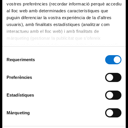
vostres preferències (recordar informació perquè accediu
al lloc web amb determinades característiques que
puguin diferenciar la vostra experiència de la d’altres
usuaris), amb finalitats estadístiques (analitzar com
interactueu amb el lloc web) i amb finalitats de
màrqueting (gestionar la publicitat que s’ofereix
adequant-la en funció dels vostres hàbits de navegació).
Per obtenir més informació sobre les galetes podeu
Selecció
consultar la
Política de galetes del lloc web de la
Requeriments
de
Universitat de Barcelona
.
consentiment
Preferències
Estadístiques
Màrqueting