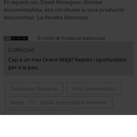
En aquest cas, David Meseguer, director
documentalista, ens introdueix la seva producció
documental: 'La Revolta Silenciosa'.
© Unitat de Producció Audiovisual
Col·lecció
Cap a un nou Orient Mitjà? Reptes i oportunitats
per a la pau.
Docència i Recerca
Arts i Humanitats
Actes
Social and political sciences
Universitat de Barcelona
Facultat de Geografia i Història