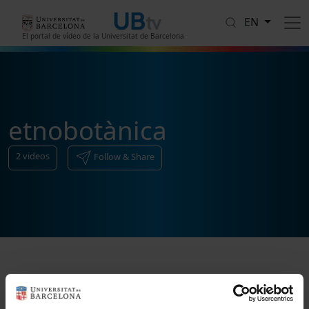
Skip to main content
EN
El portal de vídeo de la Universitat de Barcelona
etnobotànica
2
videos
Follow & Share
Sort