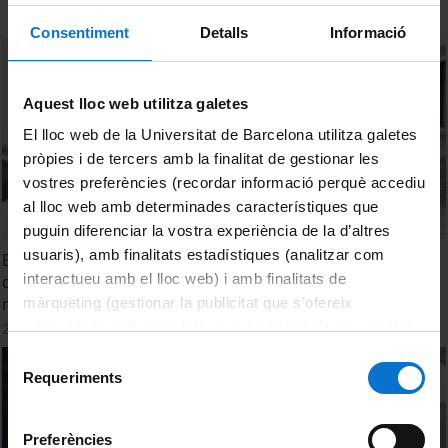
Consentiment
Detalls
Informació
Aquest lloc web utilitza galetes
El lloc web de la Universitat de Barcelona utilitza galetes
pròpies i de tercers amb la finalitat de gestionar les
vostres preferències (recordar informació perquè accediu
al lloc web amb determinades característiques que
puguin diferenciar la vostra experiència de la d’altres
usuaris), amb finalitats estadístiques (analitzar com
Botànica compartida i creació col·laborativa a les Hortes
interactueu amb el lloc web) i amb finalitats de
de Baix de Caldes de Montbui. L’hort: identitat, diversitat i
memòria del patrimoni cultural
màrqueting (gestionar la publicitat que s’ofereix
adequant-la en funció dels vostres hàbits de navegació).
29 January, 2025
Per obtenir més informació sobre les galetes podeu
Selecció
consultar la
Política de galetes del lloc web de la
Requeriments
de
Universitat de Barcelona
.
consentiment
Preferències