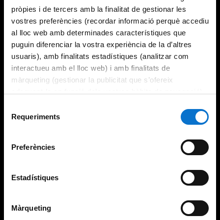
pròpies i de tercers amb la finalitat de gestionar les
vostres preferències (recordar informació perquè accediu
al lloc web amb determinades característiques que
puguin diferenciar la vostra experiència de la d’altres
usuaris), amb finalitats estadístiques (analitzar com
interactueu amb el lloc web) i amb finalitats de
màrqueting (gestionar la publicitat que s’ofereix
adequant-la en funció dels vostres hàbits de navegació).
Per obtenir més informació sobre les galetes podeu
Selecció
consultar la
Política de galetes del lloc web de la
Requeriments
de
Universitat de Barcelona
.
consentiment
Preferències
Estadístiques
Màrqueting