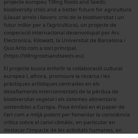
projecte europeu Tilling Roots and Seeds:
biodiversity crisis and a better future for agriculture
(Llauar arrels i llavors: crisi de la biodiversitat i un
futur millor per a l’agricultura), un projecte de
cooperació internacional desenvolupat per Ars
Electronica, Kilowatt, la Universitat de Barcelona i
Quo Artis com a soci principal.
(https://tillingrootsandseeds.eu).
El projecte busca enfortir la col·laboració cultural
europea i, alhora, promoure la recerca i les
pràctiques artístiques centrades en els
desafiaments interconnectats de la pèrdua de
biodiversitat vegetal i els sistemes alimentaris
sostenibles a Europa. Posa èmfasi en el paper de
l'art com a mitjà potent per fomentar la consciència
crítica sobre el canvi climàtic, en particular en
destacar l'impacte de les activitats humanes, en
particular els patrons actuals de producció i consum