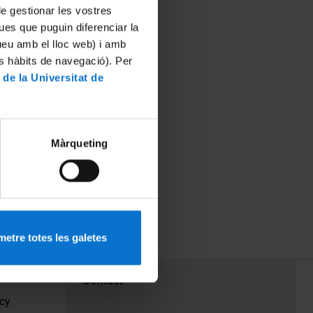
 de gestionar les vostres
ues que puguin diferenciar la
tueu amb el lloc web) i amb
es hàbits de navegació). Per
 de la Universitat de
Màrqueting
etre totes les galetes
PEU 3
Contact
cy