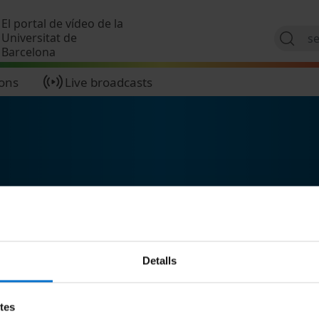
Skip to main content
El portal de vídeo de la
Universitat de
Barcelona
ions
Live broadcasts
Detalls
etes