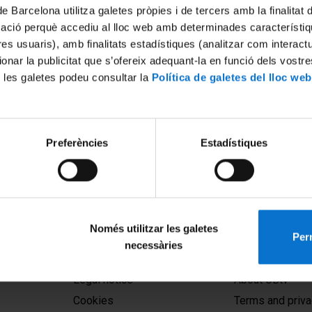
de Barcelona utilitza galetes pròpies i de tercers amb la finalitat
mació perquè accediu al lloc web amb determinades característiq
tres usuaris), amb finalitats estadístiques (analitzar com interac
ionar la publicitat que s’ofereix adequant-la en funció dels vostr
 les galetes podeu consultar la
Política de galetes del lloc web
ssion 5. Connecting the
Preferències
Estadístiques
 the Mediterranean Diet with
ood Cultures of Asia
24
Només utilitzar les galetes
Perm
necessàries
MENÚ PEU 1
PEU 2
Legal notice
About UBtv
Cookies
Terms and priva