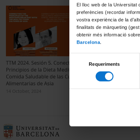
El lloc web de la Universitat 
preferències (recordar infor
vostra experiència de la d’al
finalitats de màrqueting (gest
obtenir més informació sobre
Barcelona
.
Selecció
TTM 2024. Sesión 5. Conectando los
TTM 2024. Se
Requeriments
de
Principios de la Dieta Mediterránea con la
Principles of
consentiment
Comida Saludable de las Culturas
the Healthy F
Alimentarias de Asia
14 October, 20
14 October, 2024