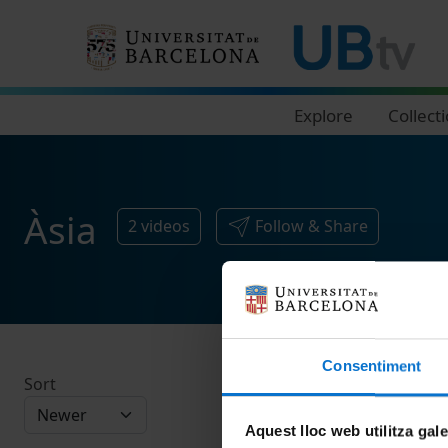
Navegació principal
Explore
Collect
Àsia
2
videos
Follow & Share
Consentiment
Sort
Aquest lloc web utilitza gal