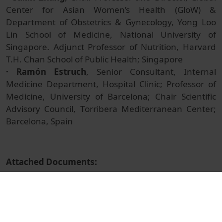
Center for Asian Women’s Health (GloW) &
Department of Obstetrics & Gynecology, Yong Loo
Lin School of Medicine, National University of
Singapore. Adjunct Professor of Nutrition, Harvard
T.H. Chan School of Public Health; Singapore
· Ramón Estruch
, Senior Consultant, Internal
Medicine Department, Hospital Clinic; Professor of
Medicine, University of Barcelona; Chair Scientific
Advisory Council, Torribera Mediterranean Center;
Barcelona, Spain
Attached Documents:
Cuilin Zhang
Ramón Estruch