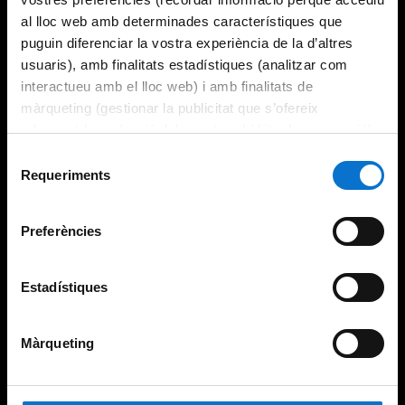
al lloc web amb determinades característiques que
puguin diferenciar la vostra experiència de la d’altres
usuaris), amb finalitats estadístiques (analitzar com
interactueu amb el lloc web) i amb finalitats de
màrqueting (gestionar la publicitat que s’ofereix
adequant-la en funció dels vostres hàbits de navegació).
Per obtenir més informació sobre les galetes podeu
Selecció
consultar la
Política de galetes del lloc web de la
Requeriments
de
Universitat de Barcelona
.
consentiment
Preferències
Estadístiques
Màrqueting