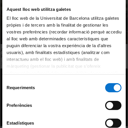
Aquest lloc web utilitza galetes
El lloc web de la Universitat de Barcelona utilitza galetes
pròpies i de tercers amb la finalitat de gestionar les
vostres preferències (recordar informació perquè accediu
al lloc web amb determinades característiques que
puguin diferenciar la vostra experiència de la d’altres
Acte de lliurament dels Premis UB-TDR (Treballs de
usuaris), amb finalitats estadístiques (analitzar com
Recerca de Batxillerat). Edició 2026
interactueu amb el lloc web) i amb finalitats de
7 July, 2026
màrqueting (gestionar la publicitat que s’ofereix
adequant-la en funció dels vostres hàbits de navegació).
Per obtenir més informació sobre les galetes podeu
Selecció
consultar la
Política de galetes del lloc web de la
Requeriments
de
Universitat de Barcelona
.
consentiment
Preferències
Estadístiques