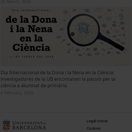
26 March, 2026
Dia Internacional de la Dona i la Nena en la Ciència:
investigadores de la UB encomanen la passió per la
ciència a alumnat de primària.
6 February, 2026
MENÚ PEU 1
Legal notice
Cookies