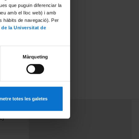
ues que puguin diferenciar la
tueu amb el lloc web) i amb
es hàbits de navegació). Per
 de la Universitat de
Màrqueting
etre totes les galetes
PEU 3
Contact
cy