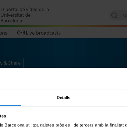
Skip to main content
El portal de vídeo de la
Universitat de
Barcelona
ions
Live broadcasts
ow & Share
Detalls
etes
de Barcelona utilitza galetes pròpies i de tercers amb la finalitat