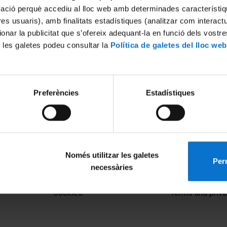
mació perquè accediu al lloc web amb determinades característiq
tres usuaris), amb finalitats estadístiques (analitzar com interac
ionar la publicitat que s’ofereix adequant-la en funció dels vostr
 les galetes podeu consultar la
Política de galetes del lloc web
Preferències
Estadístiques
Barcelona: promoció i
mení' per Carla Puerto
Només utilitzar les galetes
Perm
necessàries
MENÚ PEU 1
PEU 2
Legal notice
About UBtv
Cookies
Terms and priva