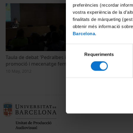
preferències (recordar infor
vostra experiència de la d’al
finalitats de màrqueting (gest
obtenir més informació sobre
Barcelona
.
Selecció
Requeriments
de
Taula de debat 'Pedralbes i Barcelona:
'Pedralbes i 
consentiment
promoció i mecenatge femení'
mecenatge fe
10 May, 2012
10 May, 2012