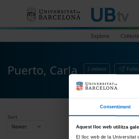
Navegació principal
Explore
Collect
Puerto, Carla
2
videos
Foll
Consentiment
Sort
Aquest lloc web utilitza gal
El lloc web de la Universitat 