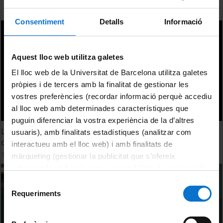
Consentiment
Detalls
Informació
Aquest lloc web utilitza galetes
El lloc web de la Universitat de Barcelona utilitza galetes
pròpies i de tercers amb la finalitat de gestionar les
vostres preferències (recordar informació perquè accediu
al lloc web amb determinades característiques que
puguin diferenciar la vostra experiència de la d’altres
La conservació preventiva del dipòsit del Prado. El rapte
usuaris), amb finalitats estadístiques (analitzar com
de les sabines de la Biblioteca de Lletres
interactueu amb el lloc web) i amb finalitats de
15 May, 2024
màrqueting (gestionar la publicitat que s’ofereix
adequant-la en funció dels vostres hàbits de navegació).
Per obtenir més informació sobre les galetes podeu
Selecció
consultar la
Política de galetes del lloc web de la
Requeriments
de
Universitat de Barcelona
.
consentiment