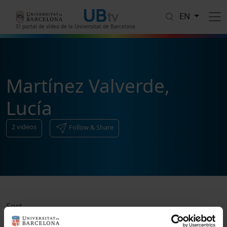
Skip to main content
EN
El portal de vídeo de la Universitat de Barcelona
Martínez Valverde,
Lucía
2
videos
Follow & Share
Sort